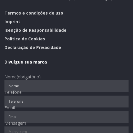
evento tem o patrocínio ouro da Dália Alimentos e do
Termos e condições de uso
Sicredi e patrocínio bronze de Herold e Casaril
Imprint
advogados, Katz equipamentos, Lume organização de
eventos e Machado Agropecuária.
Isenção de Responsabilidade
Assessoria de Imprensa ACI-E
Política de Cookies
Tags:
social
Declaração de Privacidade
Divulgue sua marca
Nome
(obrigatório)
Telefone
Email
Mensagem