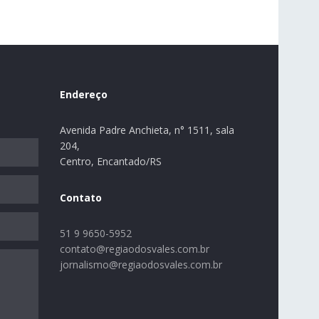
Endereço
Avenida Padre Anchieta, n° 1511, sala
204,
Centro, Encantado/RS
Contato
51 9 9650-5952
contato@regiaodosvales.com.br
jornalismo@regiaodosvales.com.br