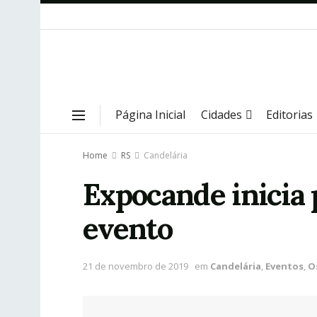
Página Inicial
Cidades
Editorias
Home
RS
Candelária
Expocande inicia 
evento
21 de novembro de 2019
em
Candelária
,
Eventos
,
O