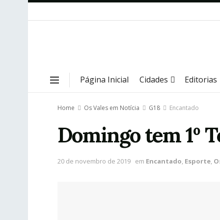
Página Inicial
Cidades
Editorias
Home
Os Vales em Notícia
G18
Encantado
Domingo tem 1º T
20 de novembro de 2019
em
Encantado
,
Esporte
,
O