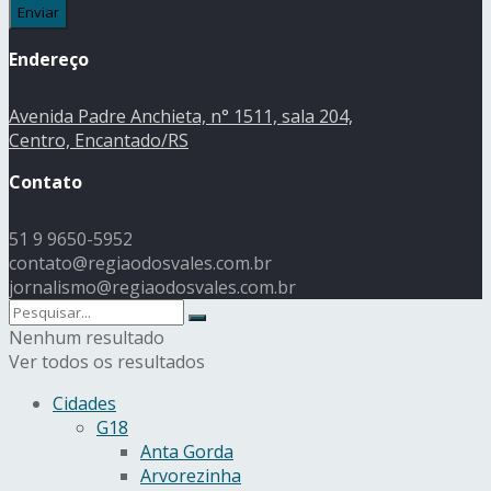
Endereço
Avenida Padre Anchieta, n° 1511, sala 204,
Centro, Encantado/RS
Contato
51 9 9650-5952
contato@regiaodosvales.com.br
jornalismo@regiaodosvales.com.br
Nenhum resultado
Ver todos os resultados
Cidades
G18
Anta Gorda
Arvorezinha