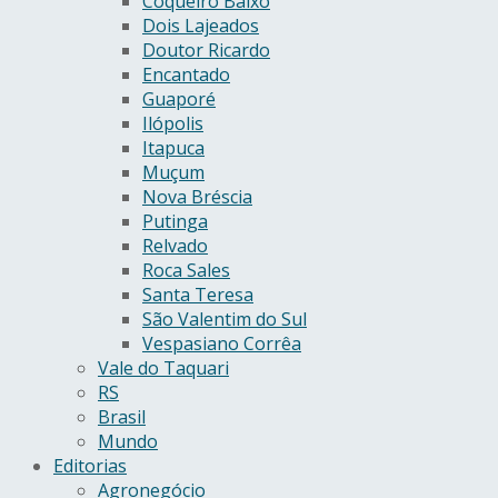
Coqueiro Baixo
Dois Lajeados
Doutor Ricardo
Encantado
Guaporé
Ilópolis
Itapuca
Muçum
Nova Bréscia
Putinga
Relvado
Roca Sales
Santa Teresa
São Valentim do Sul
Vespasiano Corrêa
Vale do Taquari
RS
Brasil
Mundo
Editorias
Agronegócio