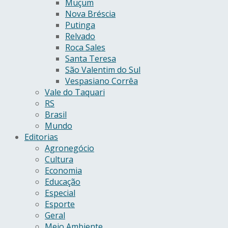
Muçum
Nova Bréscia
Putinga
Relvado
Roca Sales
Santa Teresa
São Valentim do Sul
Vespasiano Corrêa
Vale do Taquari
RS
Brasil
Mundo
Editorias
Agronegócio
Cultura
Economia
Educação
Especial
Esporte
Geral
Meio Ambiente