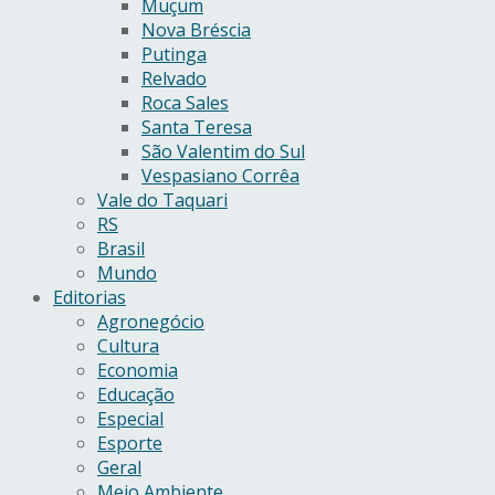
Muçum
Nova Bréscia
Putinga
Relvado
Roca Sales
Santa Teresa
São Valentim do Sul
Vespasiano Corrêa
Vale do Taquari
RS
Brasil
Mundo
Editorias
Agronegócio
Cultura
Economia
Educação
Especial
Esporte
Geral
Meio Ambiente