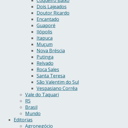
Coqueiro Baixo
Dois Lajeados
Doutor Ricardo
Encantado
Guaporé
Ilópolis
Itapuca
Muçum
Nova Bréscia
Putinga
Relvado
Roca Sales
Santa Teresa
São Valentim do Sul
Vespasiano Corrêa
Vale do Taquari
RS
Brasil
Mundo
Editorias
Agronegócio