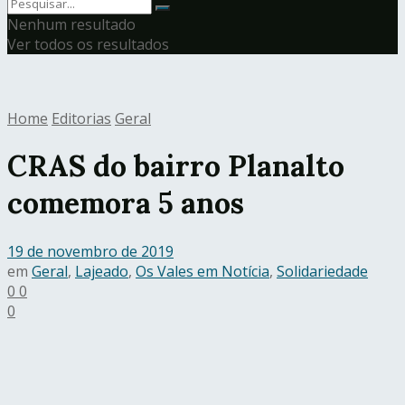
Nenhum resultado
Ver todos os resultados
Home
Editorias
Geral
CRAS do bairro Planalto
comemora 5 anos
19 de novembro de 2019
em
Geral
,
Lajeado
,
Os Vales em Notícia
,
Solidariedade
0
0
0