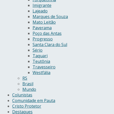
Imigrante
Lajeado
Marques de Souza
Mato Leitão
Paverama
Poço das Antas
Progresso
Santa Clara do Sul
Sério
Taquari
Teutônia
Travesseiro
Westfália
RS
Brasil
Mundo
Colunistas
Comunidade em Pauta
Cristo Protetor
Destaques