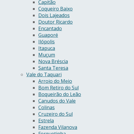
Capitão
Coqueiro Baixo
Dois Lajeados
Doutor Ricardo
Encantado
Guaporé
Ilópolis
Itapuca
Muçum
Nova Bréscia
Santa Teresa
Vale do Taquari
Arroio do Meio
Bom Retiro do Sul
Boqueirão do Leão
Canudos do Vale
Colinas
Cruzeiro do Sul
Estrela
Fazenda Vilanova
Forquetinha