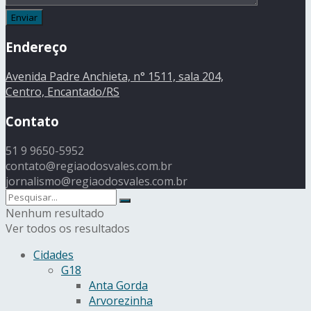
Endereço
Avenida Padre Anchieta, n° 1511, sala 204,
Centro, Encantado/RS
Contato
51 9 9650-5952
contato@regiaodosvales.com.br
jornalismo@regiaodosvales.com.br
Nenhum resultado
Ver todos os resultados
Cidades
G18
Anta Gorda
Arvorezinha