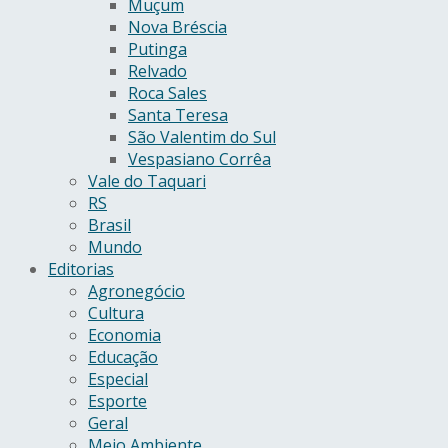
Muçum
Nova Bréscia
Putinga
Relvado
Roca Sales
Santa Teresa
São Valentim do Sul
Vespasiano Corrêa
Vale do Taquari
RS
Brasil
Mundo
Editorias
Agronegócio
Cultura
Economia
Educação
Especial
Esporte
Geral
Meio Ambiente