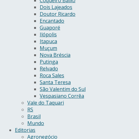
Coqueiro Baixo
Dois Lajeados
Doutor Ricardo
Encantado
Guaporé
Ilópolis
Itapuca
Muçum
Nova Bréscia
Putinga
Relvado
Roca Sales
Santa Teresa
São Valentim do Sul
Vespasiano Corrêa
Vale do Taquari
RS
Brasil
Mundo
Editorias
Agronegócio