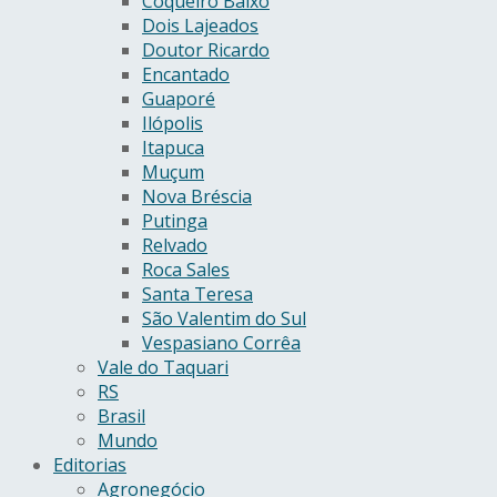
Coqueiro Baixo
Dois Lajeados
Doutor Ricardo
Encantado
Guaporé
Ilópolis
Itapuca
Muçum
Nova Bréscia
Putinga
Relvado
Roca Sales
Santa Teresa
São Valentim do Sul
Vespasiano Corrêa
Vale do Taquari
RS
Brasil
Mundo
Editorias
Agronegócio