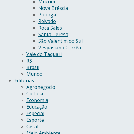
Muçum
Nova Bréscia
Putinga
Relvado
Roca Sales
Santa Teresa
São Valentim do Sul
Vespasiano Corrêa
Vale do Taquari
RS
Brasil
Mundo
Editorias
Agronegócio
Cultura
Economia
Educação
Especial
Esporte
Geral
Meio Ambiente