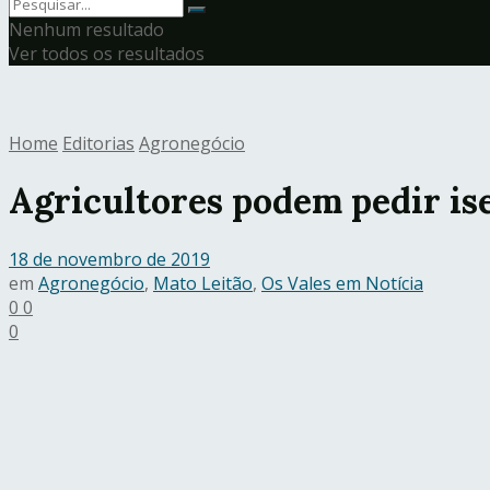
Nenhum resultado
Ver todos os resultados
Home
Editorias
Agronegócio
Agricultores podem pedir i
18 de novembro de 2019
em
Agronegócio
,
Mato Leitão
,
Os Vales em Notícia
0
0
0