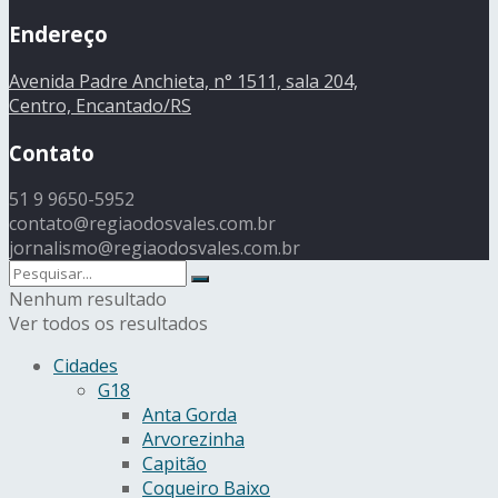
Endereço
Avenida Padre Anchieta, n° 1511, sala 204,
Centro, Encantado/RS
Contato
51 9 9650-5952
contato@regiaodosvales.com.br
jornalismo@regiaodosvales.com.br
Nenhum resultado
Ver todos os resultados
Cidades
G18
Anta Gorda
Arvorezinha
Capitão
Coqueiro Baixo