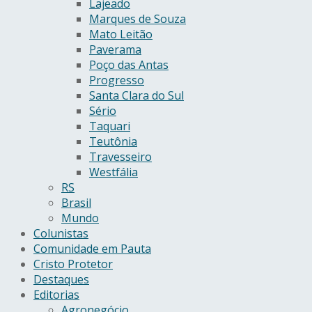
Lajeado
Marques de Souza
Mato Leitão
Paverama
Poço das Antas
Progresso
Santa Clara do Sul
Sério
Taquari
Teutônia
Travesseiro
Westfália
RS
Brasil
Mundo
Colunistas
Comunidade em Pauta
Cristo Protetor
Destaques
Editorias
Agronegócio