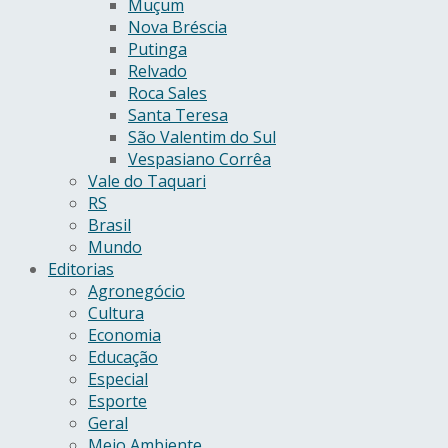
Muçum
Nova Bréscia
Putinga
Relvado
Roca Sales
Santa Teresa
São Valentim do Sul
Vespasiano Corrêa
Vale do Taquari
RS
Brasil
Mundo
Editorias
Agronegócio
Cultura
Economia
Educação
Especial
Esporte
Geral
Meio Ambiente