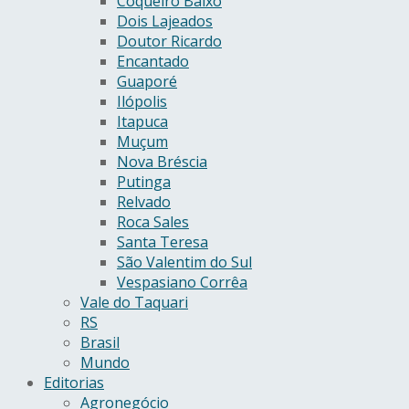
Coqueiro Baixo
Dois Lajeados
Doutor Ricardo
Encantado
Guaporé
Ilópolis
Itapuca
Muçum
Nova Bréscia
Putinga
Relvado
Roca Sales
Santa Teresa
São Valentim do Sul
Vespasiano Corrêa
Vale do Taquari
RS
Brasil
Mundo
Editorias
Agronegócio