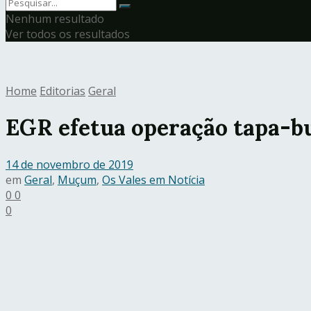
Nenhum resultado
Ver todos os resultados
Home
Editorias
Geral
EGR efetua operação tapa-b
14 de novembro de 2019
em
Geral
,
Muçum
,
Os Vales em Notícia
0
0
0