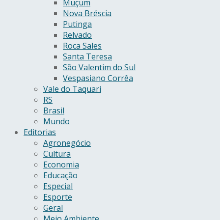
Muçum
Nova Bréscia
Putinga
Relvado
Roca Sales
Santa Teresa
São Valentim do Sul
Vespasiano Corrêa
Vale do Taquari
RS
Brasil
Mundo
Editorias
Agronegócio
Cultura
Economia
Educação
Especial
Esporte
Geral
Meio Ambiente