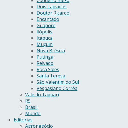
Coqueiro Baixo
Dois Lajeados
Doutor Ricardo
Encantado
Guaporé
Ilópolis
Itapuca
Muçum
Nova Bréscia
Putinga
Relvado
Roca Sales
Santa Teresa
São Valentim do Sul
Vespasiano Corrêa
Vale do Taquari
RS
Brasil
Mundo
Editorias
Agronegócio