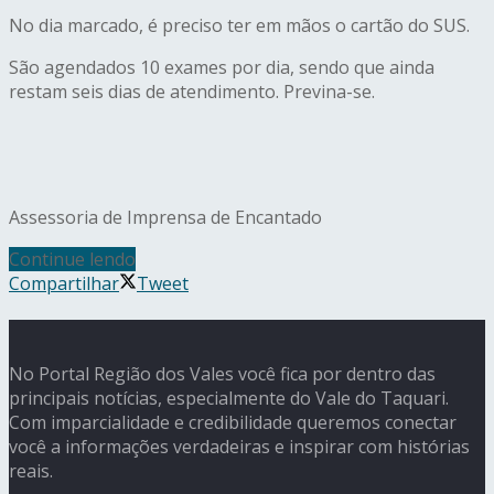
No dia marcado, é preciso ter em mãos o cartão do SUS.
São agendados 10 exames por dia, sendo que ainda
restam seis dias de atendimento. Previna-se.
Assessoria de Imprensa de Encantado
Continue lendo
Compartilhar
Tweet
No Portal Região dos Vales você fica por dentro das
principais notícias, especialmente do Vale do Taquari.
Com imparcialidade e credibilidade queremos conectar
você a informações verdadeiras e inspirar com histórias
reais.