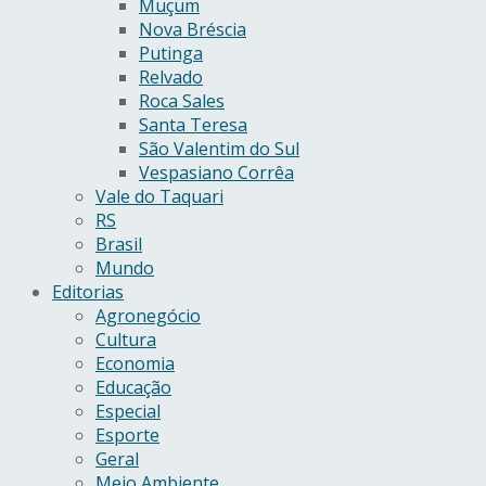
Muçum
Nova Bréscia
Putinga
Relvado
Roca Sales
Santa Teresa
São Valentim do Sul
Vespasiano Corrêa
Vale do Taquari
RS
Brasil
Mundo
Editorias
Agronegócio
Cultura
Economia
Educação
Especial
Esporte
Geral
Meio Ambiente