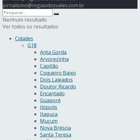
jornalismo@regiaodosvales.com.br
Nenhum resultado
Ver todos os resultados
Cidades
G18
Anta Gorda
Arvorezinha
Capitão
Coqueiro Baixo
Dois Lajeados
Doutor Ricardo
Encantado
Guaporé
Ilópolis
Itapuca
Muçum
Nova Bréscia
Santa Teresa