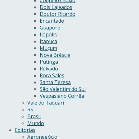
Coqueiro Baixo
Dois Lajeados
Doutor Ricardo
Encantado
Guaporé
Ilópolis
Itapuca
Muçum
Nova Bréscia
Putinga
Relvado
Roca Sales
Santa Teresa
São Valentim do Sul
Vespasiano Corrêa
Vale do Taquari
RS
Brasil
Mundo
Editorias
Agronegócio