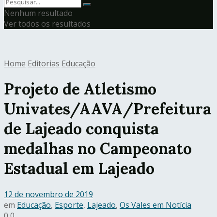
Nenhum resultado
Ver todos os resultados
Home
Editorias
Educação
Projeto de Atletismo
Univates/AAVA/Prefeitura
de Lajeado conquista
medalhas no Campeonato
Estadual em Lajeado
12 de novembro de 2019
em
Educação
,
Esporte
,
Lajeado
,
Os Vales em Notícia
0
0