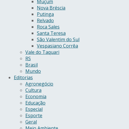
Muçum
Nova Bréscia
Putinga
Relvado
Roca Sales
Santa Teresa
São Valentim do Sul
Vespasiano Corrêa
Vale do Taquari
RS
Brasil
Mundo
Editorias
Agronegócio
Cultura
Economia
Educação
Especial
Esporte
Geral
Meio Ambiente