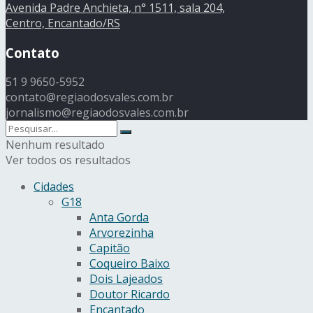
Avenida Padre Anchieta, n° 1511, sala 204,
Centro, Encantado/RS
Contato
51 9 9650-5952
contato@regiaodosvales.com.br
jornalismo@regiaodosvales.com.br
Nenhum resultado
Ver todos os resultados
Cidades
G18
Anta Gorda
Arvorezinha
Capitão
Coqueiro Baixo
Dois Lajeados
Doutor Ricardo
Encantado