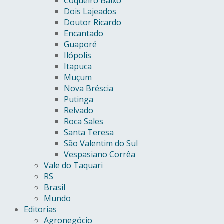
Coqueiro Baixo
Dois Lajeados
Doutor Ricardo
Encantado
Guaporé
Ilópolis
Itapuca
Muçum
Nova Bréscia
Putinga
Relvado
Roca Sales
Santa Teresa
São Valentim do Sul
Vespasiano Corrêa
Vale do Taquari
RS
Brasil
Mundo
Editorias
Agronegócio