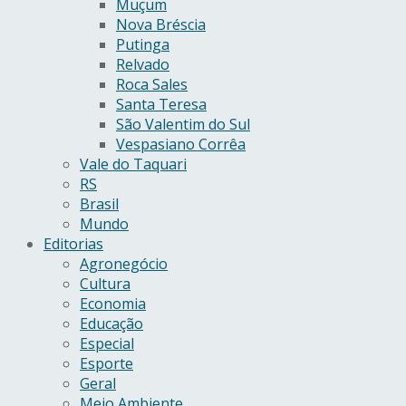
Muçum
Nova Bréscia
Putinga
Relvado
Roca Sales
Santa Teresa
São Valentim do Sul
Vespasiano Corrêa
Vale do Taquari
RS
Brasil
Mundo
Editorias
Agronegócio
Cultura
Economia
Educação
Especial
Esporte
Geral
Meio Ambiente