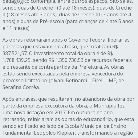
pedagógico contempla, entre outros espaços, oito salas,
sendo duas de Creche I (0 até 18 meses), duas de Creche
II (18 meses até 3 anos), duas de Creche III (3 anos até 4
anos) e duas de Pré-escola (para crianças de 4 até 5 anos
e 11 meses).
As obras retomaram após o Governo Federal liberar as
parcelas que estavam em atraso, que totalizam R$
387.521,57. O investimento total da obra é de R$
1.708.439,25, sendo R$ 1.350.730,53 de recursos federais
e o restante de contrapartida da Prefeitura. As obras
estão sendo executadas pela empresa vencedora do
processo licitatório: Jolvani Betinardi – Eireli – ME, de
Serafina Corrêa.
Após entraves, que resultaram no abandono da obra por
parte da empresa executora da obra, o Município fez
uma nova licitação em 2017. Em outubro do ano
retrasado, reiniciaram as obras do educandário, que está
sendo edificado ao lado da Escola Municipal de Ensino
Fundamental Leopoldo Klepker, transformando a região