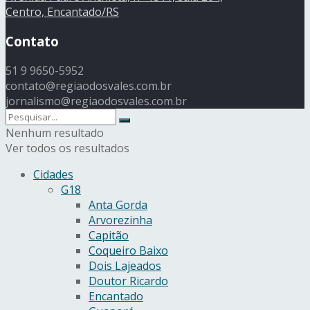
Centro, Encantado/RS
Contato
51 9 9650-5952
contato@regiaodosvales.com.br
jornalismo@regiaodosvales.com.br
Nenhum resultado
Ver todos os resultados
Cidades
G18
Anta Gorda
Arvorezinha
Capitão
Coqueiro Baixo
Dois Lajeados
Doutor Ricardo
Encantado