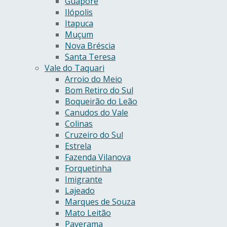
Guaporé
Ilópolis
Itapuca
Muçum
Nova Bréscia
Santa Teresa
Vale do Taquari
Arroio do Meio
Bom Retiro do Sul
Boqueirão do Leão
Canudos do Vale
Colinas
Cruzeiro do Sul
Estrela
Fazenda Vilanova
Forquetinha
Imigrante
Lajeado
Marques de Souza
Mato Leitão
Paverama