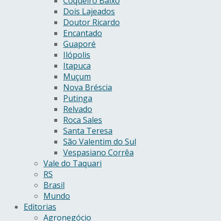
Coqueiro Baixo
Dois Lajeados
Doutor Ricardo
Encantado
Guaporé
Ilópolis
Itapuca
Muçum
Nova Bréscia
Putinga
Relvado
Roca Sales
Santa Teresa
São Valentim do Sul
Vespasiano Corrêa
Vale do Taquari
RS
Brasil
Mundo
Editorias
Agronegócio