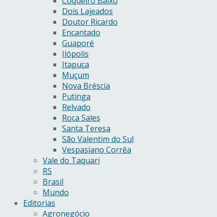
Coqueiro Baixo
Dois Lajeados
Doutor Ricardo
Encantado
Guaporé
Ilópolis
Itapuca
Muçum
Nova Bréscia
Putinga
Relvado
Roca Sales
Santa Teresa
São Valentim do Sul
Vespasiano Corrêa
Vale do Taquari
RS
Brasil
Mundo
Editorias
Agronegócio