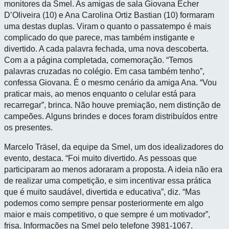
monitores da Smel. As amigas de sala Giovana Echer
D’Oliveira (10) e Ana Carolina Ortiz Bastian (10) formaram
uma destas duplas. Viram o quanto o passatempo é mais
complicado do que parece, mas também instigante e
divertido. A cada palavra fechada, uma nova descoberta.
Com a a página completada, comemoração. “Temos
palavras cruzadas no colégio. Em casa também tenho”,
confessa Giovana. É o mesmo cenário da amiga Ana. “Vou
praticar mais, ao menos enquanto o celular está para
recarregar”, brinca. Não houve premiação, nem distinção de
campeões. Alguns brindes e doces foram distribuídos entre
os presentes.
Marcelo Träsel, da equipe da Smel, um dos idealizadores do
evento, destaca. “Foi muito divertido. As pessoas que
participaram ao menos adoraram a proposta. A ideia não era
de realizar uma competição, e sim incentivar essa prática
que é muito saudável, divertida e educativa”, diz. “Mas
podemos como sempre pensar posteriormente em algo
maior e mais competitivo, o que sempre é um motivador”,
frisa. Informações na Smel pelo telefone 3981-1067.