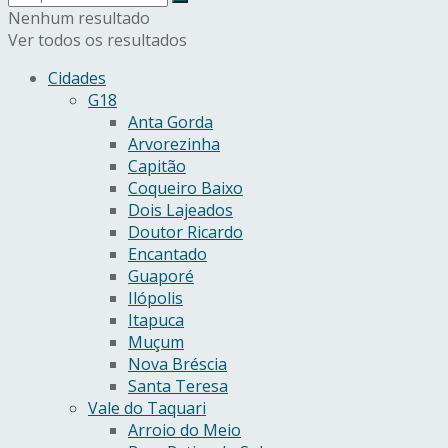
Nenhum resultado
Ver todos os resultados
Cidades
G18
Anta Gorda
Arvorezinha
Capitão
Coqueiro Baixo
Dois Lajeados
Doutor Ricardo
Encantado
Guaporé
Ilópolis
Itapuca
Muçum
Nova Bréscia
Santa Teresa
Vale do Taquari
Arroio do Meio