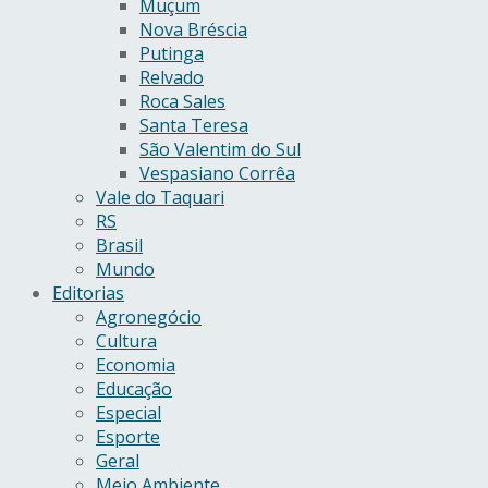
Muçum
Nova Bréscia
Putinga
Relvado
Roca Sales
Santa Teresa
São Valentim do Sul
Vespasiano Corrêa
Vale do Taquari
RS
Brasil
Mundo
Editorias
Agronegócio
Cultura
Economia
Educação
Especial
Esporte
Geral
Meio Ambiente