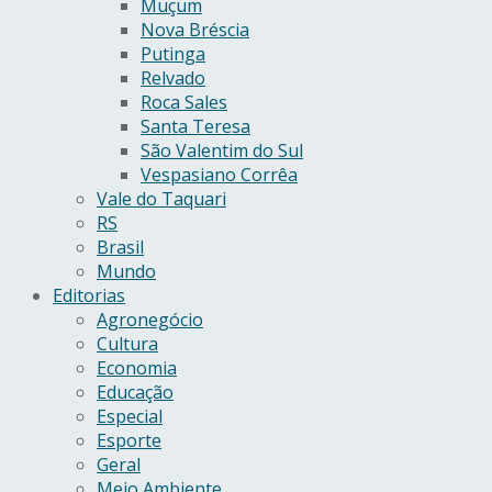
Muçum
Nova Bréscia
Putinga
Relvado
Roca Sales
Santa Teresa
São Valentim do Sul
Vespasiano Corrêa
Vale do Taquari
RS
Brasil
Mundo
Editorias
Agronegócio
Cultura
Economia
Educação
Especial
Esporte
Geral
Meio Ambiente