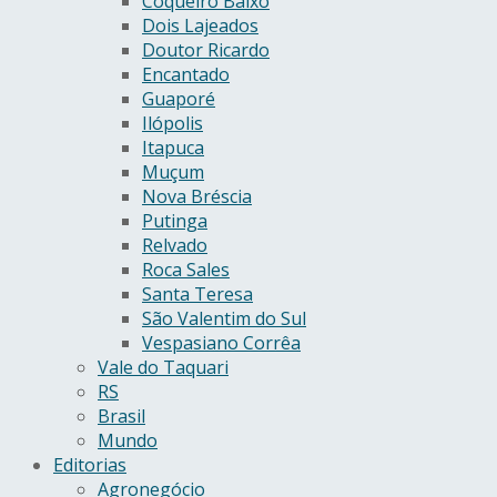
Coqueiro Baixo
Dois Lajeados
Doutor Ricardo
Encantado
Guaporé
Ilópolis
Itapuca
Muçum
Nova Bréscia
Putinga
Relvado
Roca Sales
Santa Teresa
São Valentim do Sul
Vespasiano Corrêa
Vale do Taquari
RS
Brasil
Mundo
Editorias
Agronegócio