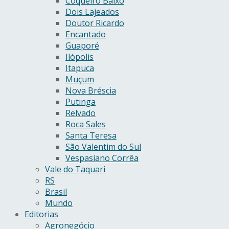
Coqueiro Baixo
Dois Lajeados
Doutor Ricardo
Encantado
Guaporé
Ilópolis
Itapuca
Muçum
Nova Bréscia
Putinga
Relvado
Roca Sales
Santa Teresa
São Valentim do Sul
Vespasiano Corrêa
Vale do Taquari
RS
Brasil
Mundo
Editorias
Agronegócio