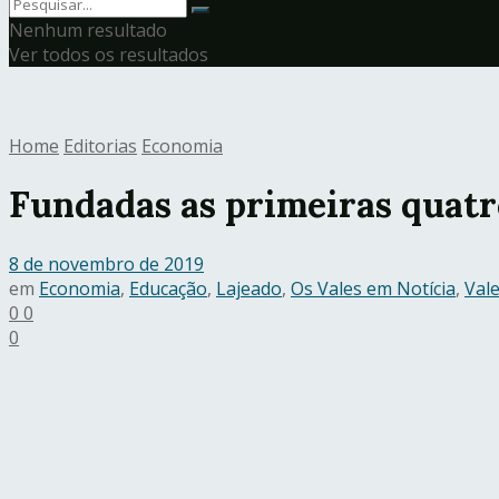
Nenhum resultado
Ver todos os resultados
Home
Editorias
Economia
Fundadas as primeiras quatr
8 de novembro de 2019
em
Economia
,
Educação
,
Lajeado
,
Os Vales em Notícia
,
Val
0
0
0