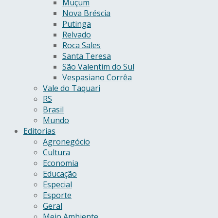
Muçum
Nova Bréscia
Putinga
Relvado
Roca Sales
Santa Teresa
São Valentim do Sul
Vespasiano Corrêa
Vale do Taquari
RS
Brasil
Mundo
Editorias
Agronegócio
Cultura
Economia
Educação
Especial
Esporte
Geral
Meio Ambiente