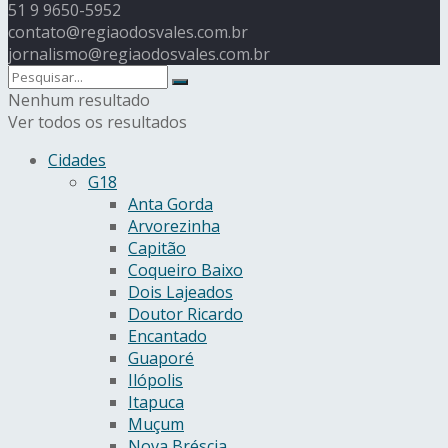
51 9 9650-5952
contato@regiaodosvales.com.br
jornalismo@regiaodosvales.com.br
Nenhum resultado
Ver todos os resultados
Cidades
G18
Anta Gorda
Arvorezinha
Capitão
Coqueiro Baixo
Dois Lajeados
Doutor Ricardo
Encantado
Guaporé
Ilópolis
Itapuca
Muçum
Nova Bréscia