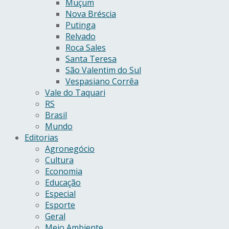
Muçum
Nova Bréscia
Putinga
Relvado
Roca Sales
Santa Teresa
São Valentim do Sul
Vespasiano Corrêa
Vale do Taquari
RS
Brasil
Mundo
Editorias
Agronegócio
Cultura
Economia
Educação
Especial
Esporte
Geral
Meio Ambiente