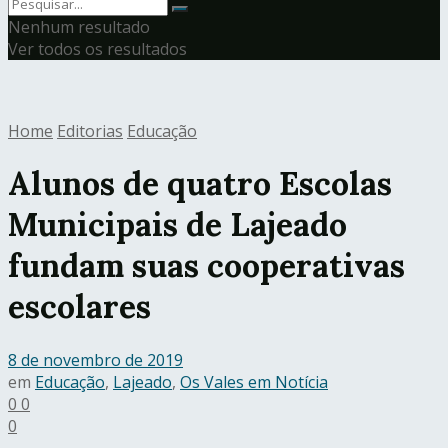
Nenhum resultado
Ver todos os resultados
Home
Editorias
Educação
Alunos de quatro Escolas
Municipais de Lajeado
fundam suas cooperativas
escolares
8 de novembro de 2019
em
Educação
,
Lajeado
,
Os Vales em Notícia
0
0
0