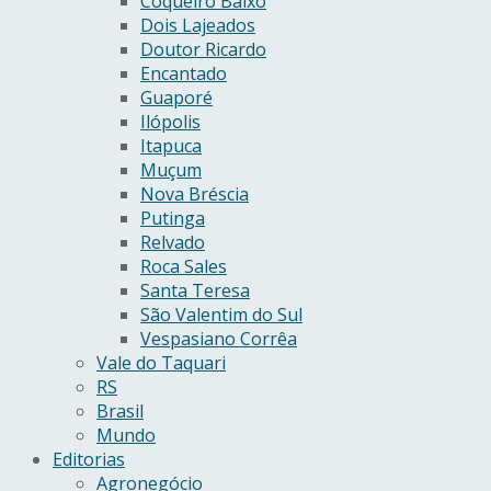
Coqueiro Baixo
Dois Lajeados
Doutor Ricardo
Encantado
Guaporé
Ilópolis
Itapuca
Muçum
Nova Bréscia
Putinga
Relvado
Roca Sales
Santa Teresa
São Valentim do Sul
Vespasiano Corrêa
Vale do Taquari
RS
Brasil
Mundo
Editorias
Agronegócio