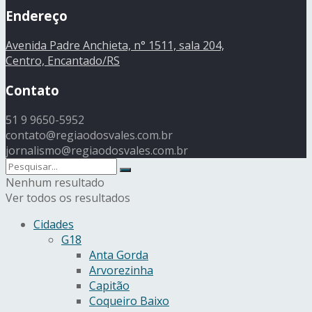
Endereço
Avenida Padre Anchieta, n° 1511, sala 204,
Centro, Encantado/RS
Contato
51 9 9650-5952
contato@regiaodosvales.com.br
jornalismo@regiaodosvales.com.br
Nenhum resultado
Ver todos os resultados
Cidades
G18
Anta Gorda
Arvorezinha
Capitão
Coqueiro Baixo