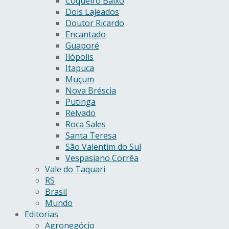
Coqueiro Baixo
Dois Lajeados
Doutor Ricardo
Encantado
Guaporé
Ilópolis
Itapuca
Muçum
Nova Bréscia
Putinga
Relvado
Roca Sales
Santa Teresa
São Valentim do Sul
Vespasiano Corrêa
Vale do Taquari
RS
Brasil
Mundo
Editorias
Agronegócio