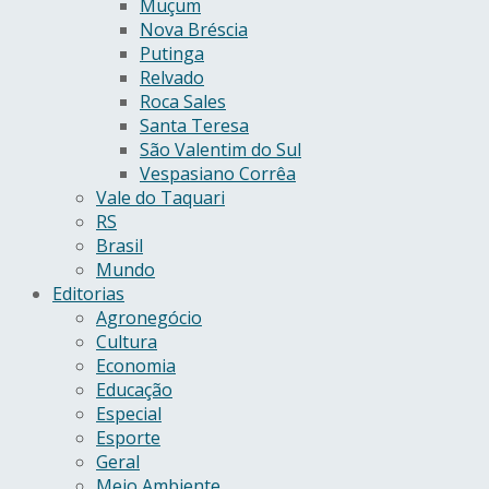
Muçum
Nova Bréscia
Putinga
Relvado
Roca Sales
Santa Teresa
São Valentim do Sul
Vespasiano Corrêa
Vale do Taquari
RS
Brasil
Mundo
Editorias
Agronegócio
Cultura
Economia
Educação
Especial
Esporte
Geral
Meio Ambiente