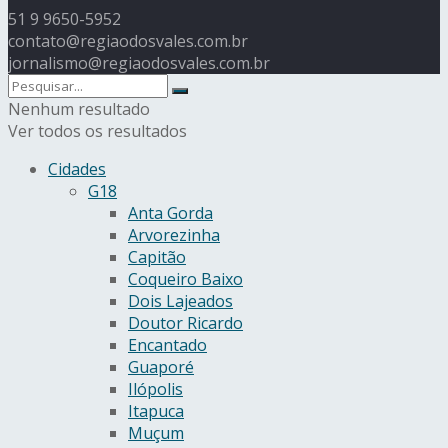
51 9 9650-5952
contato@regiaodosvales.com.br
jornalismo@regiaodosvales.com.br
Nenhum resultado
Ver todos os resultados
Cidades
G18
Anta Gorda
Arvorezinha
Capitão
Coqueiro Baixo
Dois Lajeados
Doutor Ricardo
Encantado
Guaporé
Ilópolis
Itapuca
Muçum