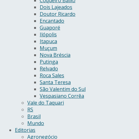
Coqueiro Baixo
Dois Lajeados
Doutor Ricardo
Encantado
Guaporé
Ilópolis
Itapuca
Muçum
Nova Bréscia
Putinga
Relvado
Roca Sales
Santa Teresa
São Valentim do Sul
Vespasiano Corrêa
Vale do Taquari
RS
Brasil
Mundo
Editorias
Agronegócio