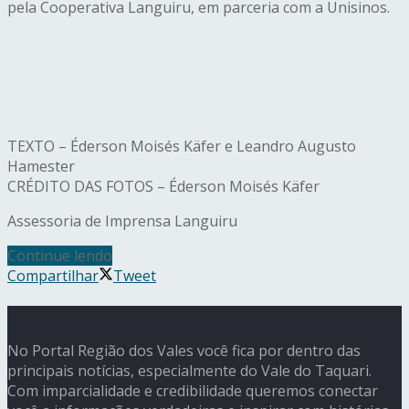
pela Cooperativa Languiru, em parceria com a Unisinos.
TEXTO – Éderson Moisés Käfer e Leandro Augusto
Hamester
CRÉDITO DAS FOTOS – Éderson Moisés Käfer
Assessoria de Imprensa Languiru
Continue lendo
Compartilhar
Tweet
No Portal Região dos Vales você fica por dentro das
principais notícias, especialmente do Vale do Taquari.
Com imparcialidade e credibilidade queremos conectar