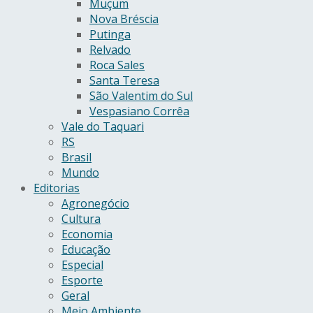
Muçum
Nova Bréscia
Putinga
Relvado
Roca Sales
Santa Teresa
São Valentim do Sul
Vespasiano Corrêa
Vale do Taquari
RS
Brasil
Mundo
Editorias
Agronegócio
Cultura
Economia
Educação
Especial
Esporte
Geral
Meio Ambiente