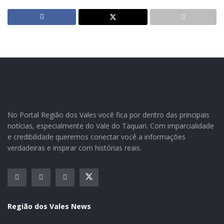
Festas sociais, eventos esportivos e culturais devem ser informados
até o próximo dia 15
Entidades tem até o dia 15 deste mês para
No Portal Região dos Vales você fica por dentro das principais
encaminharem informações sobre suas programações
notícias, especialmente do Vale do Taquari. Com imparcialidade
e credibilidade queremos conectar você a informações
A Secretaria de Cultura e Turismo (Secultur) de Estrela
verdadeiras e inspirar com histórias reais.
prepara o Calendário de Eventos do município para o
ano de 2020. As entidades já receberam
correspondências com formulário para que
informem suas atividades, ações e eventos a serem
realizados
de janeiro
a dezembro, que posteriormente
Região dos Vales News
formarão o documento oficial que traz toda a