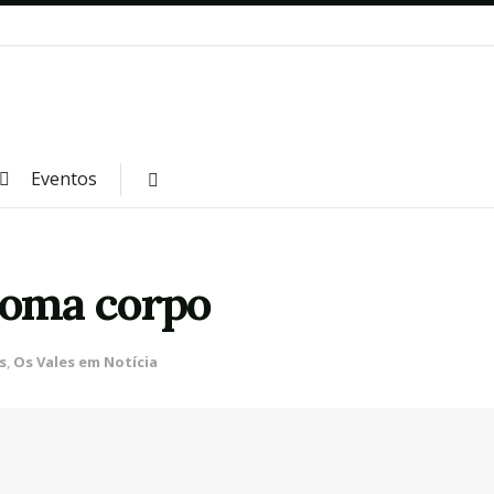
Eventos
toma corpo
s
,
Os Vales em Notícia