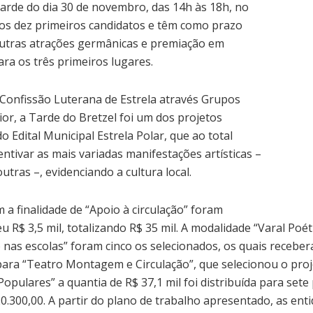
tarde do dia 30 de novembro, das 14h às 18h, no
 aos dez primeiros candidatos e têm como prazo
 outras atrações germânicas e premiação em
ara os três primeiros lugares.
Confissão Luterana de Estrela através Grupos
or, a Tarde do Bretzel foi um dos projetos
 Edital Municipal Estrela Polar, que ao total
entivar as mais variadas manifestações artísticas –
utras –, evidenciando a cultura local.
 a finalidade de “Apoio à circulação” foram
 R$ 3,5 mil, totalizando R$ 35 mil. A modalidade “Varal Poé
o nas escolas” foram cinco os selecionados, os quais receber
a para “Teatro Montagem e Circulação”, que selecionou o pro
pulares” a quantia de R$ 37,1 mil foi distribuída para sete 
 20.300,00. A partir do plano de trabalho apresentado, as e