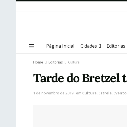
Página Inicial
Cidades
Editorias
Home
Editorias
Cultura
Tarde do Bretzel 
1 de novembro de 2019
em
Cultura
,
Estrela
,
Evento