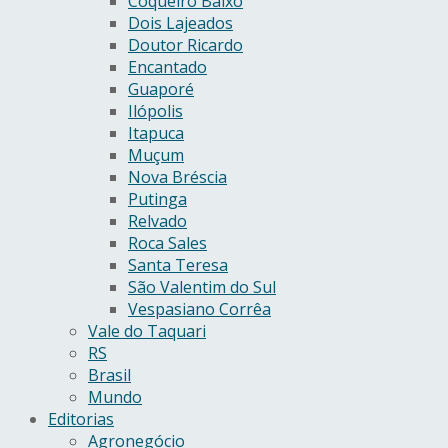
Coqueiro Baixo
Dois Lajeados
Doutor Ricardo
Encantado
Guaporé
Ilópolis
Itapuca
Muçum
Nova Bréscia
Putinga
Relvado
Roca Sales
Santa Teresa
São Valentim do Sul
Vespasiano Corrêa
Vale do Taquari
RS
Brasil
Mundo
Editorias
Agronegócio