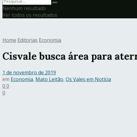
Nenhum resultado
Ver todos os resultados
Home
Editorias
Economia
Cisvale busca área para ater
1 de novembro de 2019
em
Economia
,
Mato Leitão
,
Os Vales em Notícia
0
0
0