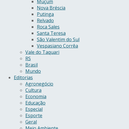
Muçum
Nova Bréscia
Putinga
Relvado
Roca Sales
Santa Teresa
São Valentim do Sul
Vespasiano Corrêa
Vale do Taquari
RS
Brasil
Mundo
Editorias
Agronegócio
Cultura
Economia
Educação
Especial
Esporte
Geral
Meio Ambiente