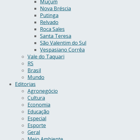
Muçum
Nova Bréscia
Putinga
Relvado
Roca Sales
Santa Teresa
São Valentim do Sul
Vespasiano Corrêa
Vale do Taquari
RS
Brasil
Mundo
Editorias
Agronegócio
Cultura
Economia
Educação
Especial
Esporte
Geral
Meio Ambiente