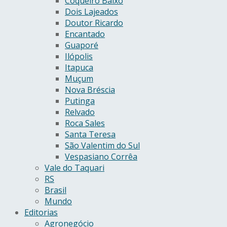
Coqueiro Baixo
Dois Lajeados
Doutor Ricardo
Encantado
Guaporé
Ilópolis
Itapuca
Muçum
Nova Bréscia
Putinga
Relvado
Roca Sales
Santa Teresa
São Valentim do Sul
Vespasiano Corrêa
Vale do Taquari
RS
Brasil
Mundo
Editorias
Agronegócio