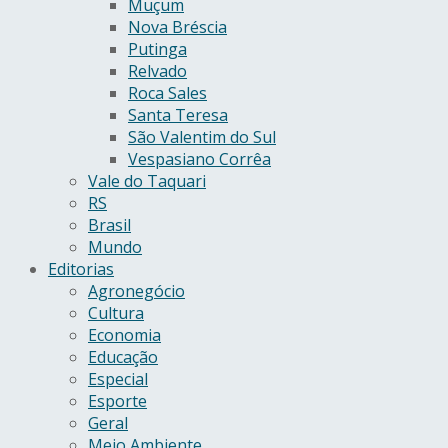
Muçum
Nova Bréscia
Putinga
Relvado
Roca Sales
Santa Teresa
São Valentim do Sul
Vespasiano Corrêa
Vale do Taquari
RS
Brasil
Mundo
Editorias
Agronegócio
Cultura
Economia
Educação
Especial
Esporte
Geral
Meio Ambiente