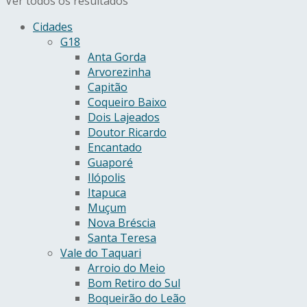
Ver todos os resultados
Cidades
G18
Anta Gorda
Arvorezinha
Capitão
Coqueiro Baixo
Dois Lajeados
Doutor Ricardo
Encantado
Guaporé
Ilópolis
Itapuca
Muçum
Nova Bréscia
Santa Teresa
Vale do Taquari
Arroio do Meio
Bom Retiro do Sul
Boqueirão do Leão