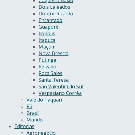
Coqueiro Baixo
Dois Lajeados
Doutor Ricardo
Encantado
Guaporé
Ilópolis
Itapuca
Muçum
Nova Bréscia
Putinga
Relvado
Roca Sales
Santa Teresa
São Valentim do Sul
Vespasiano Corrêa
Vale do Taquari
RS
Brasil
Mundo
Editorias
Agronegócio