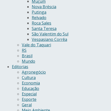
Muçum
Nova Bréscia
Putinga
Relvado
Roca Sales
Santa Teresa
São Valentim do Sul
Vespasiano Corrêa
Vale do Taquari
RS
Brasil
Mundo
Editorias
Agronegócio
Cultura
Economia
Educação
Especial
Esporte
Geral
Meio Ambiente