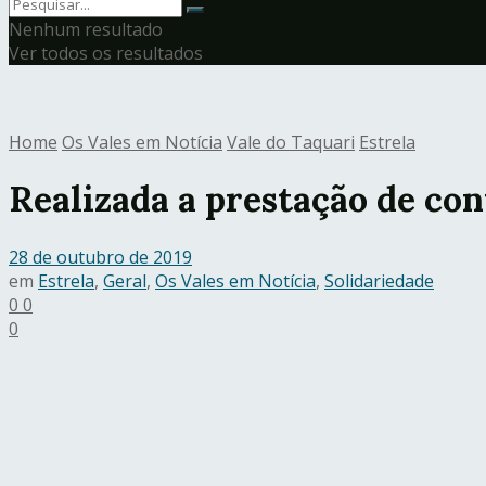
Nenhum resultado
Ver todos os resultados
Home
Os Vales em Notícia
Vale do Taquari
Estrela
Realizada a prestação de co
28 de outubro de 2019
em
Estrela
,
Geral
,
Os Vales em Notícia
,
Solidariedade
0
0
0