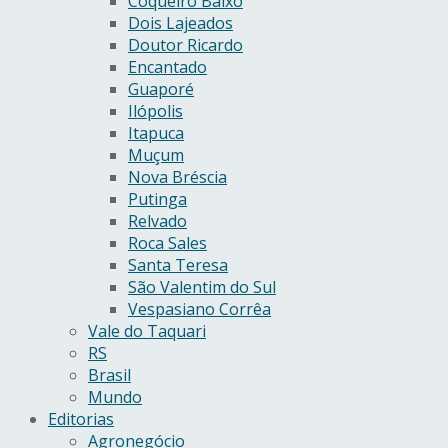
Coqueiro Baixo
Dois Lajeados
Doutor Ricardo
Encantado
Guaporé
Ilópolis
Itapuca
Muçum
Nova Bréscia
Putinga
Relvado
Roca Sales
Santa Teresa
São Valentim do Sul
Vespasiano Corrêa
Vale do Taquari
RS
Brasil
Mundo
Editorias
Agronegócio