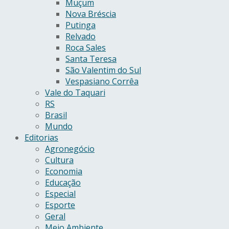
Muçum
Nova Bréscia
Putinga
Relvado
Roca Sales
Santa Teresa
São Valentim do Sul
Vespasiano Corrêa
Vale do Taquari
RS
Brasil
Mundo
Editorias
Agronegócio
Cultura
Economia
Educação
Especial
Esporte
Geral
Meio Ambiente