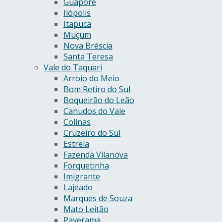
Guaporé
Ilópolis
Itapuca
Muçum
Nova Bréscia
Santa Teresa
Vale do Taquari
Arroio do Meio
Bom Retiro do Sul
Boqueirão do Leão
Canudos do Vale
Colinas
Cruzeiro do Sul
Estrela
Fazenda Vilanova
Forquetinha
Imigrante
Lajeado
Marques de Souza
Mato Leitão
Paverama