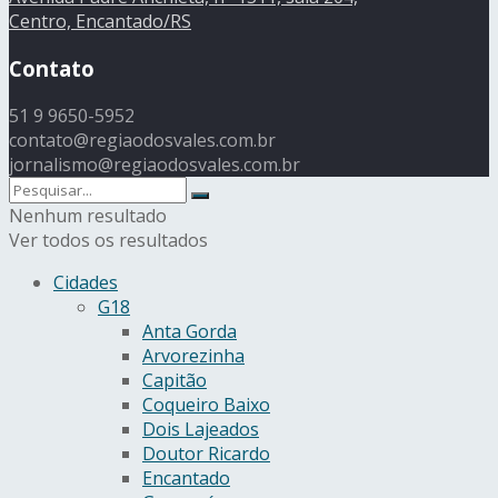
Centro, Encantado/RS
Contato
51 9 9650-5952
contato@regiaodosvales.com.br
jornalismo@regiaodosvales.com.br
Nenhum resultado
Ver todos os resultados
Cidades
G18
Anta Gorda
Arvorezinha
Capitão
Coqueiro Baixo
Dois Lajeados
Doutor Ricardo
Encantado