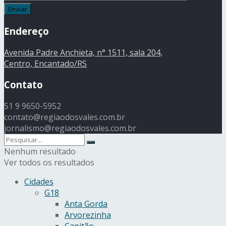
Endereço
Avenida Padre Anchieta, n° 1511, sala 204,
Centro, Encantado/RS
Contato
51 9 9650-5952
contato@regiaodosvales.com.br
jornalismo@regiaodosvales.com.br
Nenhum resultado
Ver todos os resultados
Cidades
G18
Anta Gorda
Arvorezinha