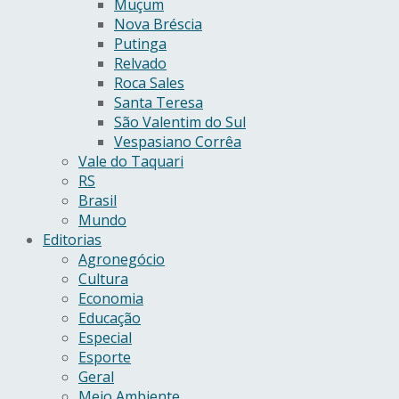
Muçum
Nova Bréscia
Putinga
Relvado
Roca Sales
Santa Teresa
São Valentim do Sul
Vespasiano Corrêa
Vale do Taquari
RS
Brasil
Mundo
Editorias
Agronegócio
Cultura
Economia
Educação
Especial
Esporte
Geral
Meio Ambiente