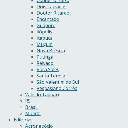
Coqueiro Baixo
Dois Lajeados
Doutor Ricardo
Encantado
Guaporé
Ilópolis
Itapuca
Muçum
Nova Bréscia
Putinga
Relvado
Roca Sales
Santa Teresa
São Valentim do Sul
Vespasiano Corrêa
Vale do Taquari
RS
Brasil
Mundo
Editorias
Agronegócio