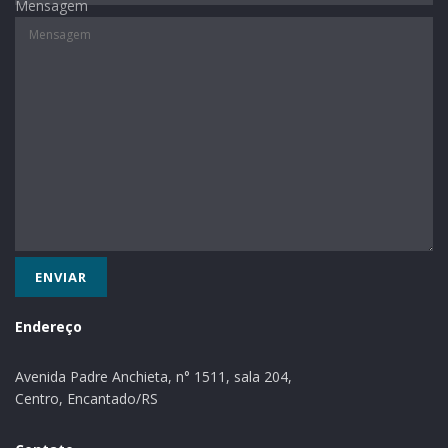
Mensagem
máximo três provas diferente por atleta.
Na 11ª temporada dos Jogos Escolares, a estreia
ocorreu com o vôlei e reuniu 24 times, seguido do
handebol (36) e o basquete (40). Em outubro foi a vez
do futsal (54). Já nas modalidades individuais,
ocorreram o tênis de mesa, que reuniu mais de 80
alunos, e o xadrez, que envolveu mais de 300
estudantes, contabilizados os participantes do 11º
Torneio Estudantil, aberto a alunos de todo o Estado.
Após o atletismo ocorrerão ainda o futebol sete e a
natação, etapas estas agendadas para novembro.
Informações na Smel pelo telefone 3981-1067.
Endereço
Provas
Avenida Padre Anchieta, n° 1511, sala 204,
Centro, Encantado/RS
Mirim (2006 a 2009): 50m; 200m; 400m; lançamento
de pelota; salto em altura; salto em distância