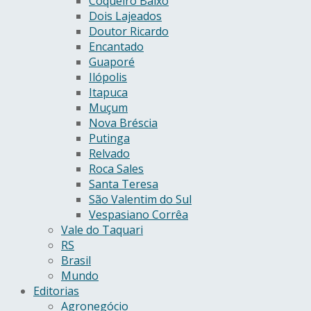
Coqueiro Baixo
Dois Lajeados
Doutor Ricardo
Encantado
Guaporé
Ilópolis
Itapuca
Muçum
Nova Bréscia
Putinga
Relvado
Roca Sales
Santa Teresa
São Valentim do Sul
Vespasiano Corrêa
Vale do Taquari
RS
Brasil
Mundo
Editorias
Agronegócio