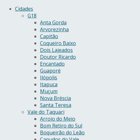
Cidades
G18
Anta Gorda
Arvorezinha
Capitão
Coqueiro Baixo
Dois Lajeados
Doutor Ricardo
Encantado
Guaporé
Ilópolis
Itapuca
Muçum
Nova Bréscia
Santa Teresa
Vale do Taquari
Arroio do Meio
Bom Retiro do Sul
Boqueirão do Leão
Canudos do Vale