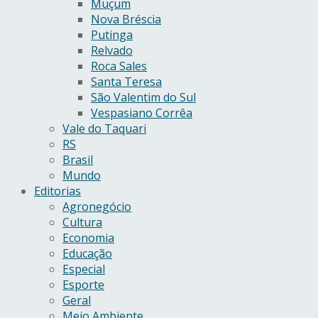
Muçum
Nova Bréscia
Putinga
Relvado
Roca Sales
Santa Teresa
São Valentim do Sul
Vespasiano Corrêa
Vale do Taquari
RS
Brasil
Mundo
Editorias
Agronegócio
Cultura
Economia
Educação
Especial
Esporte
Geral
Meio Ambiente