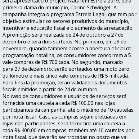
será apresentado o projeto
Natal
em Estrela 2019, pela
primeira-dama do município, Carine Schwingel. A
campanha integra o programa Estrela Legal, que tem por
objetivo estimular os setores produtivos do município,
incentivar a educação fiscal e o aumento da arrecadação.
A promoção será realizada de
24 de outubro
a
27 de
dezembro
e
ter
á dois sorteios. No primeiro, em
29 de
novembro
, quando também ocorre a abertura oficial da
programação natalina, os consumidores concorrem a 5
vale-compras de R$ 700 cada. No segundo, marcado
para
27 de dezembro
, serão sorteados uma moto zero
quilômetro e mais cinco vale-compras de R$ 5 mil cada.
Para fins da promoção,
ter
ão validade os documentos
fiscais emitidos a partir de
24 de outubro
.
No caso de consumidores e usuários de serviços será
fornecida uma cautela a cada R$ 100,00 nas lojas
participantes da campanha, até o máximo de 10 cautelas
por nota fiscal. Caso as compras sejam efetuadas em
lojas não participantes, será fornecida uma cautela a
cada R$ 400,00 em compras, também até 10 cautelas por
nota fiscal, que deverão ser trocadas no posto que vai