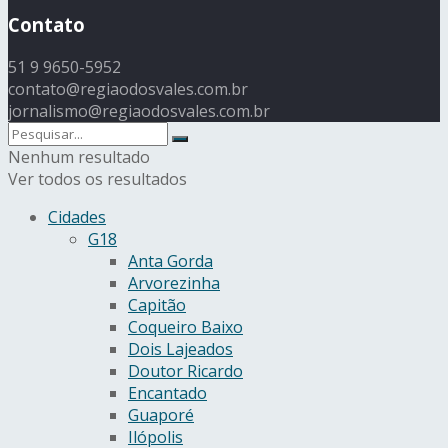
Contato
51 9 9650-5952
contato@regiaodosvales.com.br
jornalismo@regiaodosvales.com.br
Nenhum resultado
Ver todos os resultados
Cidades
G18
Anta Gorda
Arvorezinha
Capitão
Coqueiro Baixo
Dois Lajeados
Doutor Ricardo
Encantado
Guaporé
Ilópolis