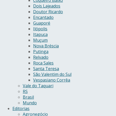
Coqueiro Baixo
Dois Lajeados
Doutor Ricardo
Encantado
Guaporé
Ilópolis
Itapuca
Muçum
Nova Bréscia
Putinga
Relvado
Roca Sales
Santa Teresa
São Valentim do Sul
Vespasiano Corrêa
Vale do Taquari
RS
Brasil
Mundo
Editorias
Agronegócio