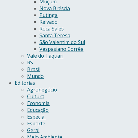
Muçum
Nova Bréscia
Putinga
Relvado
Roca Sales
Santa Teresa
São Valentim do Sul
Vespasiano Corrêa
Vale do Taquari
RS
Brasil
Mundo
Editorias
Agronegócio
Cultura
Economia
Educação
Especial
Esporte
Geral
Meio Ambiente