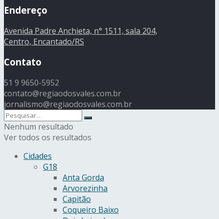
Endereço
Avenida Padre Anchieta, n° 1511, sala 204,
Centro, Encantado/RS
Contato
51 9 9650-5952
contato@regiaodosvales.com.br
jornalismo@regiaodosvales.com.br
Nenhum resultado
Ver todos os resultados
Cidades
G18
Anta Gorda
Arvorezinha
Capitão
Coqueiro Baixo