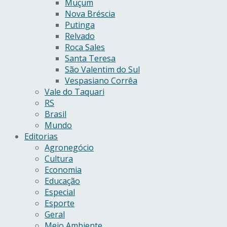
Muçum
Nova Bréscia
Putinga
Relvado
Roca Sales
Santa Teresa
São Valentim do Sul
Vespasiano Corrêa
Vale do Taquari
RS
Brasil
Mundo
Editorias
Agronegócio
Cultura
Economia
Educação
Especial
Esporte
Geral
Meio Ambiente