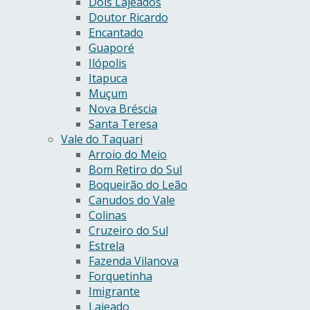
Dois Lajeados
Doutor Ricardo
Encantado
Guaporé
Ilópolis
Itapuca
Muçum
Nova Bréscia
Santa Teresa
Vale do Taquari
Arroio do Meio
Bom Retiro do Sul
Boqueirão do Leão
Canudos do Vale
Colinas
Cruzeiro do Sul
Estrela
Fazenda Vilanova
Forquetinha
Imigrante
Lajeado