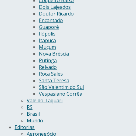
Coqueiro Baixo
Dois Lajeados
Doutor Ricardo
Encantado
Guaporé
Ilópolis
Itapuca
Muçum
Nova Bréscia
Putinga
Relvado
Roca Sales
Santa Teresa
São Valentim do Sul
Vespasiano Corrêa
Vale do Taquari
RS
Brasil
Mundo
Editorias
Agronegócio