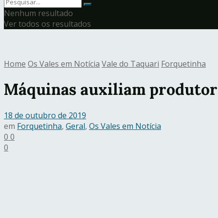
Nenhum resultado
Ver todos os resultados
Home
Os Vales em Notícia
Vale do Taquari
Forquetinha
Máquinas auxiliam produtor
18 de outubro de 2019
em
Forquetinha
,
Geral
,
Os Vales em Notícia
0
0
0