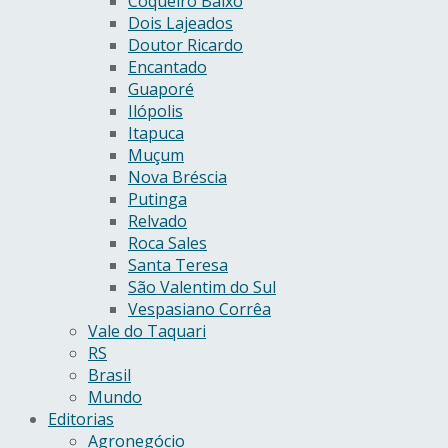
Coqueiro Baixo
Dois Lajeados
Doutor Ricardo
Encantado
Guaporé
Ilópolis
Itapuca
Muçum
Nova Bréscia
Putinga
Relvado
Roca Sales
Santa Teresa
São Valentim do Sul
Vespasiano Corrêa
Vale do Taquari
RS
Brasil
Mundo
Editorias
Agronegócio