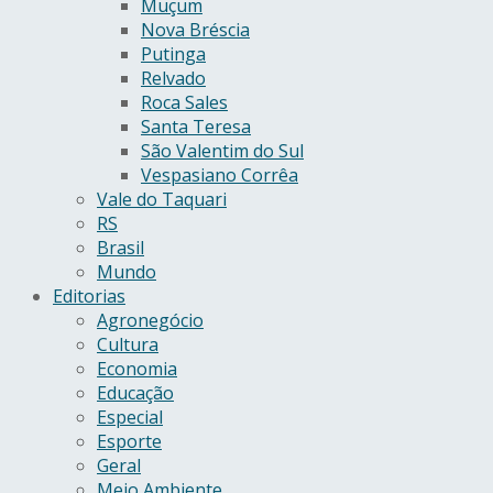
Muçum
Nova Bréscia
Putinga
Relvado
Roca Sales
Santa Teresa
São Valentim do Sul
Vespasiano Corrêa
Vale do Taquari
RS
Brasil
Mundo
Editorias
Agronegócio
Cultura
Economia
Educação
Especial
Esporte
Geral
Meio Ambiente