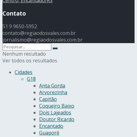
Centro, Encantado/RS
Contato
51 9 9650-5952
contato@regiaodosvales.com.br
jornalismo@regiaodosvales.com.br
Nenhum resultado
Ver todos os resultados
Cidades
G18
Anta Gorda
Arvorezinha
Capitão
Coqueiro Baixo
Dois Lajeados
Doutor Ricardo
Encantado
Guaporé