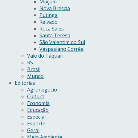
Muçum
Nova Bréscia
Putinga
Relvado
Roca Sales
Santa Teresa
São Valentim do Sul
Vespasiano Corrêa
Vale do Taquari
RS
Brasil
Mundo
Editorias
Agronegócio
Cultura
Economia
Educação
Especial
Esporte
Geral
Meio Ambiente