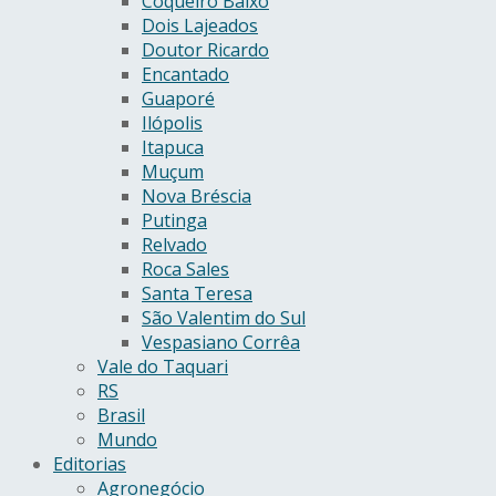
Coqueiro Baixo
Dois Lajeados
Doutor Ricardo
Encantado
Guaporé
Ilópolis
Itapuca
Muçum
Nova Bréscia
Putinga
Relvado
Roca Sales
Santa Teresa
São Valentim do Sul
Vespasiano Corrêa
Vale do Taquari
RS
Brasil
Mundo
Editorias
Agronegócio