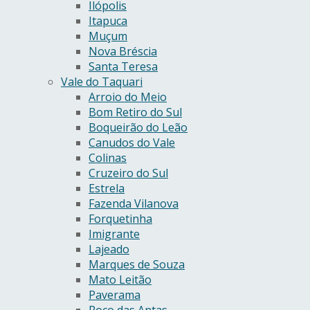
Ilópolis
Itapuca
Muçum
Nova Bréscia
Santa Teresa
Vale do Taquari
Arroio do Meio
Bom Retiro do Sul
Boqueirão do Leão
Canudos do Vale
Colinas
Cruzeiro do Sul
Estrela
Fazenda Vilanova
Forquetinha
Imigrante
Lajeado
Marques de Souza
Mato Leitão
Paverama
Poço das Antas