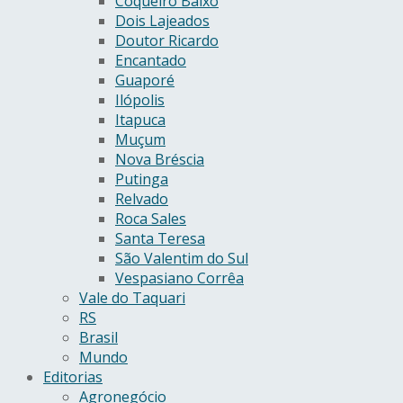
Coqueiro Baixo
Dois Lajeados
Doutor Ricardo
Encantado
Guaporé
Ilópolis
Itapuca
Muçum
Nova Bréscia
Putinga
Relvado
Roca Sales
Santa Teresa
São Valentim do Sul
Vespasiano Corrêa
Vale do Taquari
RS
Brasil
Mundo
Editorias
Agronegócio