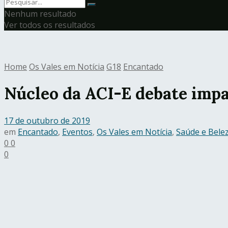
Nenhum resultado
Ver todos os resultados
Home
Os Vales em Notícia
G18
Encantado
Núcleo da ACI-E debate impa
17 de outubro de 2019
em
Encantado
,
Eventos
,
Os Vales em Notícia
,
Saúde e Bele
0
0
0