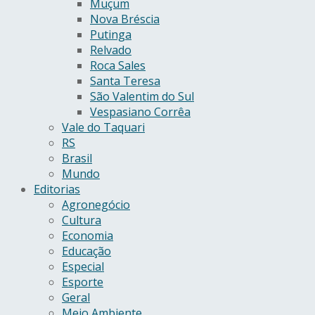
Muçum
Nova Bréscia
Putinga
Relvado
Roca Sales
Santa Teresa
São Valentim do Sul
Vespasiano Corrêa
Vale do Taquari
RS
Brasil
Mundo
Editorias
Agronegócio
Cultura
Economia
Educação
Especial
Esporte
Geral
Meio Ambiente