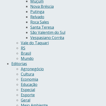
Muçum
Nova Bréscia
Putinga
Relvado
Roca Sales
Santa Teresa
São Valentim do Sul
Vespasiano Corrêa
Vale do Taquari
RS
Brasil
Mundo
Editorias
Agronegócio
Cultura
Economia
Educação
Especial
Esporte
Geral
Meio Ambiente