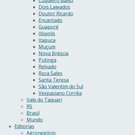
Coqueiro Baixo
Dois Lajeados
Doutor Ricardo
Encantado
Guaporé
Ilópolis
Itapuca
Muçum
Nova Bréscia
Putinga
Relvado
Roca Sales
Santa Teresa
São Valentim do Sul
Vespasiano Corrêa
Vale do Taquari
RS
Brasil
Mundo
Editorias
Agronegócio