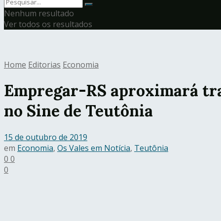
Nenhum resultado
Ver todos os resultados
Home
Editorias
Economia
Empregar-RS aproximará tra
no Sine de Teutônia
15 de outubro de 2019
em
Economia
,
Os Vales em Notícia
,
Teutônia
0
0
0