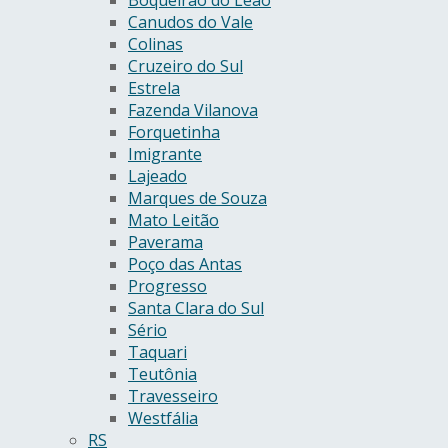
Boqueirão do Leão
Canudos do Vale
Colinas
Cruzeiro do Sul
Estrela
Fazenda Vilanova
Forquetinha
Imigrante
Lajeado
Marques de Souza
Mato Leitão
Paverama
Poço das Antas
Progresso
Santa Clara do Sul
Sério
Taquari
Teutônia
Travesseiro
Westfália
RS