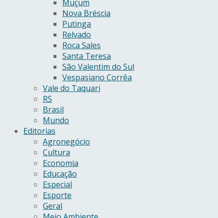
Muçum
Nova Bréscia
Putinga
Relvado
Roca Sales
Santa Teresa
São Valentim do Sul
Vespasiano Corrêa
Vale do Taquari
RS
Brasil
Mundo
Editorias
Agronegócio
Cultura
Economia
Educação
Especial
Esporte
Geral
Meio Ambiente