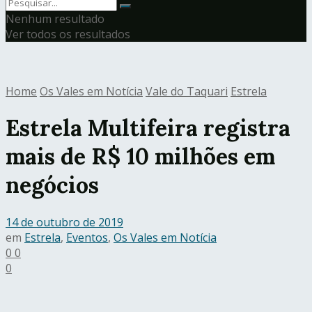
Nenhum resultado
Ver todos os resultados
Home
Os Vales em Notícia
Vale do Taquari
Estrela
Estrela Multifeira registra
mais de R$ 10 milhões em
negócios
14 de outubro de 2019
em
Estrela
,
Eventos
,
Os Vales em Notícia
0
0
0