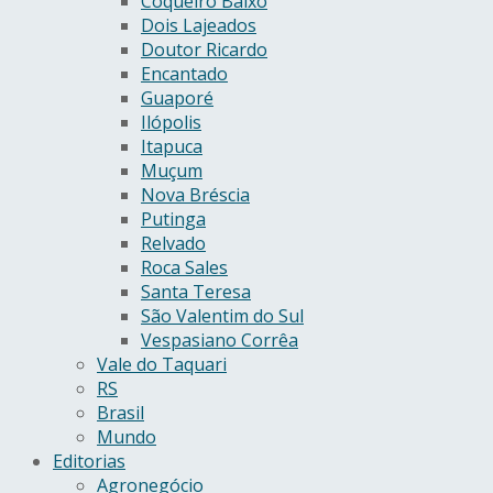
Coqueiro Baixo
Dois Lajeados
Doutor Ricardo
Encantado
Guaporé
Ilópolis
Itapuca
Muçum
Nova Bréscia
Putinga
Relvado
Roca Sales
Santa Teresa
São Valentim do Sul
Vespasiano Corrêa
Vale do Taquari
RS
Brasil
Mundo
Editorias
Agronegócio