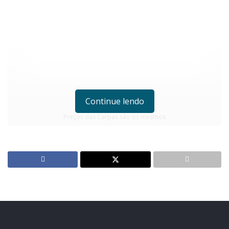
Continue lendo
Preços das Carpas são os mesmos
desde a edição da Páscoa de 2018
A 15ª edição do ano da feira está programada para
sábado (12) com oferta de três variedades de
Carpas
Após ausência de 45 dias, voltará a ser realizada neste
sábado (12) a Feira do Peixe de Estrela. A 15ª edição do
ano está programada para ocorrer das 7h às 11h, em