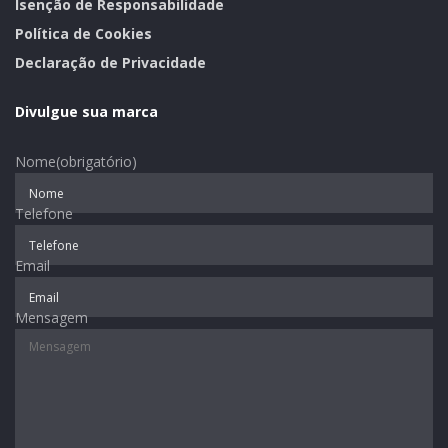
Isenção de Responsabilidade
Política de Cookies
Texto: Rodrigo Angeli
Declaração de Privacidade
Foto: Arquivo/Prefeitura de Estrela
Assessoria de Imprensa Prefeitura de Estrela
Divulgue sua marca
Tags:
alimentação
Nome
(obrigatório)
Telefone
Email
Mensagem