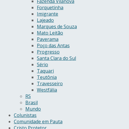
Fazenda Vilanova
Forquetinha
Imigrante
Lajeado
Marques de Souza
Mato Leitão
Paverama
Poço das Antas
Progresso
Santa Clara do Sul
Sério
Taquari
Teutônia
Travesseiro
Westfália
RS
Brasil
Mundo
Colunistas
Comunidade em Pauta
Cristo Protetor