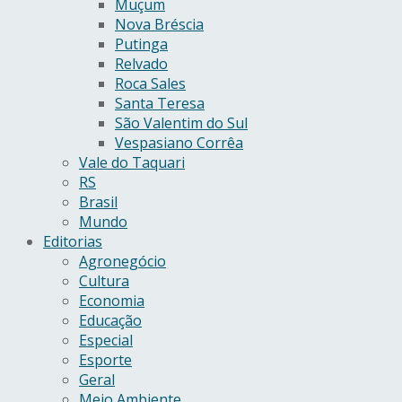
Muçum
Nova Bréscia
Putinga
Relvado
Roca Sales
Santa Teresa
São Valentim do Sul
Vespasiano Corrêa
Vale do Taquari
RS
Brasil
Mundo
Editorias
Agronegócio
Cultura
Economia
Educação
Especial
Esporte
Geral
Meio Ambiente