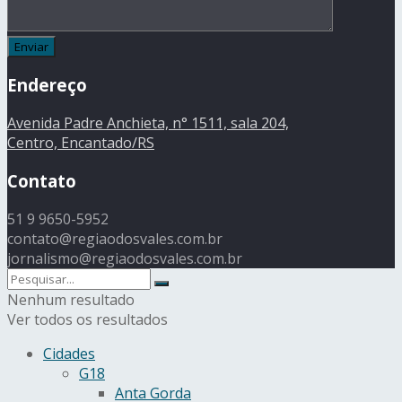
Endereço
Avenida Padre Anchieta, n° 1511, sala 204,
Centro, Encantado/RS
Contato
51 9 9650-5952
contato@regiaodosvales.com.br
jornalismo@regiaodosvales.com.br
Nenhum resultado
Ver todos os resultados
Cidades
G18
Anta Gorda