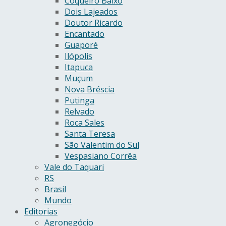
Coqueiro Baixo
Dois Lajeados
Doutor Ricardo
Encantado
Guaporé
Ilópolis
Itapuca
Muçum
Nova Bréscia
Putinga
Relvado
Roca Sales
Santa Teresa
São Valentim do Sul
Vespasiano Corrêa
Vale do Taquari
RS
Brasil
Mundo
Editorias
Agronegócio