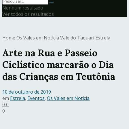
Nenhum resultado
Ver todos os resultados
Home
Os Vales em Notícia
Vale do Taquari
Estrela
Arte na Rua e Passeio
Ciclístico marcarão o Dia
das Crianças em Teutônia
10 de outubro de 2019
em
Estrela
,
Eventos
,
Os Vales em Notícia
0
0
0