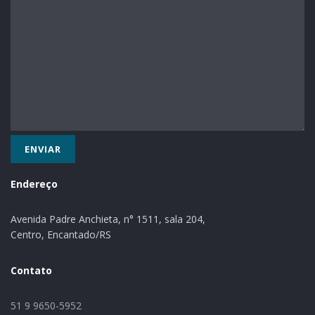
da República Federal da Alemanha.
TEXTO: Paloma Driemeyer Valandro/AI
Assessoria de Imprensa de Westfália
Endereço
Avenida Padre Anchieta, n° 1511, sala 204,
Centro, Encantado/RS
Contato
51 9 9650-5952