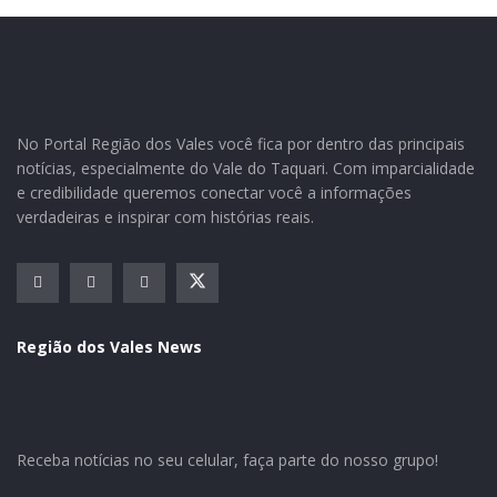
Dia da Unidade Alemã foi celebrado na quinta-feira, dia 03 de
outubro, em Porto Alegre
Otávio Landmeier e Lucildo Ahlert participaram da
No Portal Região dos Vales você fica por dentro das principais
programação na quinta-feira passada, dia 03 de
notícias, especialmente do Vale do Taquari. Com imparcialidade
outubro
e credibilidade queremos conectar você a informações
verdadeiras e inspirar com histórias reais.
Por valorizar a cultura das mais diversas formas, o
município de Westfália foi convidado para prestigiar o
Dia da Unidade Alemã, celebrado no dia 03 de outubro,
na Sociedade de Ginástica de Porto Alegre (Sogipa).
Além do prefeito Otávio Landmeier, também participou
Região dos Vales News
do ato o professor e coordenador do Grupo Amigos do
Sapato de Pau, Lucildo Ahlert.
Na Sogipa, as autoridades westfalianas foram
Receba notícias no seu celular, faça parte do nosso grupo!
recepcionadas pelo Cônsul Geral da República Federal