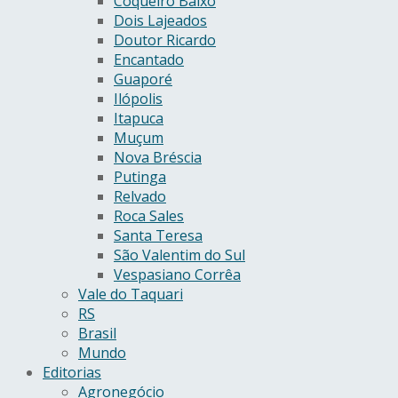
Coqueiro Baixo
Dois Lajeados
Doutor Ricardo
Encantado
Guaporé
Ilópolis
Itapuca
Muçum
Nova Bréscia
Putinga
Relvado
Roca Sales
Santa Teresa
São Valentim do Sul
Vespasiano Corrêa
Vale do Taquari
RS
Brasil
Mundo
Editorias
Agronegócio