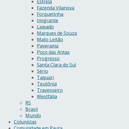
Estrela
Fazenda Vilanova
Forquetinha
Imigrante
Lajeado
Marques de Souza
Mato Leitão
Paverama
Poço das Antas
Progresso
Santa Clara do Sul
Sério
Taquari
Teutônia
Travesseiro
Westfália
RS
Brasil
Mundo
Colunistas
Comunidade em Pauta