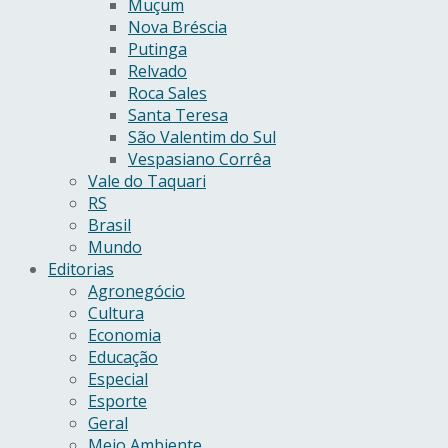
Muçum
Nova Bréscia
Putinga
Relvado
Roca Sales
Santa Teresa
São Valentim do Sul
Vespasiano Corrêa
Vale do Taquari
RS
Brasil
Mundo
Editorias
Agronegócio
Cultura
Economia
Educação
Especial
Esporte
Geral
Meio Ambiente