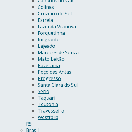
Canudos do Vale
Colinas
Cruzeiro do Sul
Estrela
Fazenda Vilanova
Forquetinha
Imigrante
Lajeado
Marques de Souza
Mato Leitão
Paverama
Poço das Antas
Progresso
Santa Clara do Sul
Sério
Taquari
Teutônia
Travesseiro
Westfália
RS
Brasil