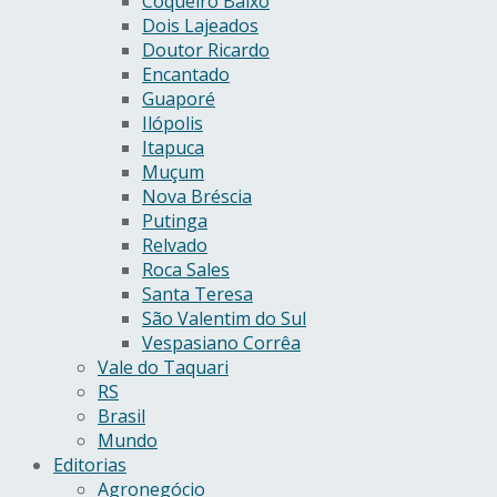
Coqueiro Baixo
Dois Lajeados
Doutor Ricardo
Encantado
Guaporé
Ilópolis
Itapuca
Muçum
Nova Bréscia
Putinga
Relvado
Roca Sales
Santa Teresa
São Valentim do Sul
Vespasiano Corrêa
Vale do Taquari
RS
Brasil
Mundo
Editorias
Agronegócio