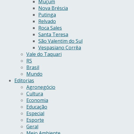
Muçum
Nova Bréscia
Putinga
Relvado
Roca Sales
Santa Teresa
São Valentim do Sul
Vespasiano Corrêa
Vale do Taquari
RS
Brasil
Mundo
Editorias
Agronegócio
Cultura
Economia
Educação
Especial
Esporte
Geral
Meio Ambiente