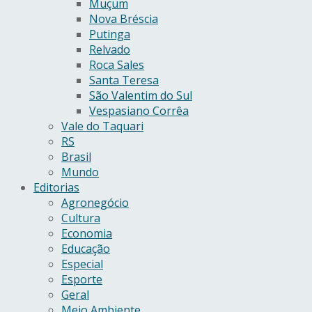
Muçum
Nova Bréscia
Putinga
Relvado
Roca Sales
Santa Teresa
São Valentim do Sul
Vespasiano Corrêa
Vale do Taquari
RS
Brasil
Mundo
Editorias
Agronegócio
Cultura
Economia
Educação
Especial
Esporte
Geral
Meio Ambiente