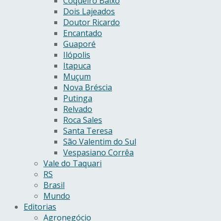
Coqueiro Baixo
Dois Lajeados
Doutor Ricardo
Encantado
Guaporé
Ilópolis
Itapuca
Muçum
Nova Bréscia
Putinga
Relvado
Roca Sales
Santa Teresa
São Valentim do Sul
Vespasiano Corrêa
Vale do Taquari
RS
Brasil
Mundo
Editorias
Agronegócio