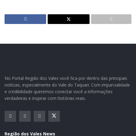
Iniciadas na semana passada, melhorias visam melhorar o
atendimento à população
A Secretaria Municipal de Educação, Cultura, Desporto
e Juventude informa que devido à reforma do prédio da
biblioteca pública Padre Alberto Träsel, os serviços
No Portal Região dos Vales você fica por dentro das principais
notícias, especialmente do Vale do Taquari. Com imparcialidade
oferecidos no local, como retirada e devolução de livros
e credibilidade queremos conectar você a informações
e Junta Militar, estão momentaneamente
verdadeiras e inspirar com histórias reais.
interrompidos.
A obra foi iniciada na semana passada e deve ser
concluída nas próximas semanas, quando os serviços
serão normalizados. O objetivo é melhorar o
Região dos Vales News