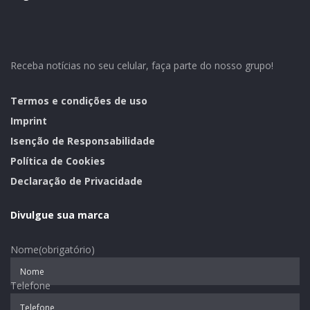
atendimento oferecido à população.
Foto Rafael Simonis
Receba notícias no seu celular, faça parte do nosso grupo!
Assessoria de Imprensa de Santa Clara do Sul
Termos e condições de uso
Tags:
obras
Imprint
Isenção de Responsabilidade
Política de Cookies
Declaração de Privacidade
Divulgue sua marca
Nome
(obrigatório)
Telefone