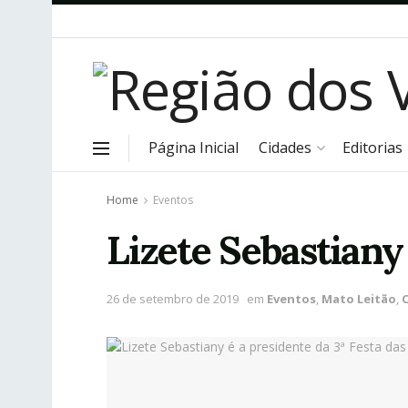
Página Inicial
Cidades
Editorias
Home
Eventos
Lizete Sebastiany
26 de setembro de 2019
em
Eventos
,
Mato Leitão
,
O