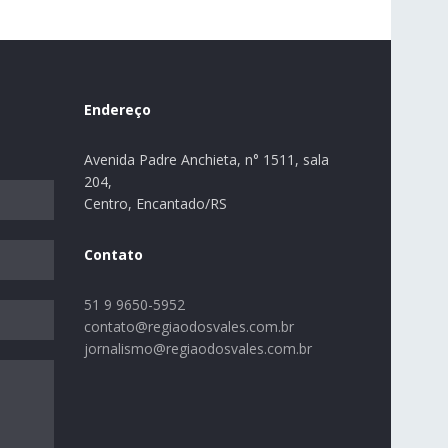
Endereço
Avenida Padre Anchieta, n° 1511, sala
204,
Centro, Encantado/RS
Contato
51 9 9650-5952
contato@regiaodosvales.com.br
jornalismo@regiaodosvales.com.br