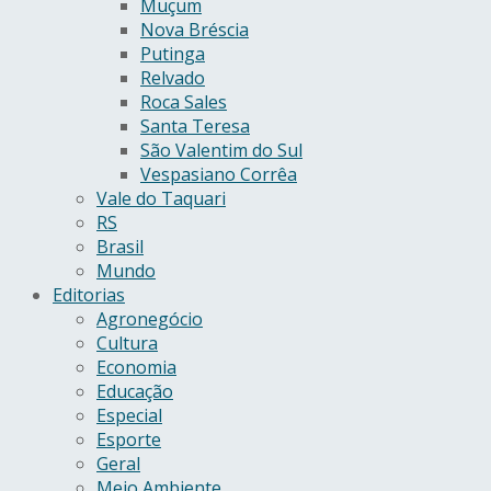
Muçum
Nova Bréscia
Putinga
Relvado
Roca Sales
Santa Teresa
São Valentim do Sul
Vespasiano Corrêa
Vale do Taquari
RS
Brasil
Mundo
Editorias
Agronegócio
Cultura
Economia
Educação
Especial
Esporte
Geral
Meio Ambiente