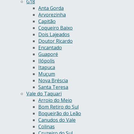
G18
Anta Gorda
Arvorezinha
Capitão
Coqueiro Baixo
Dois Lajeados
Doutor Ricardo
Encantado
Guaporé
Ilópolis
Itapuca
Muçum
Nova Bréscia
Santa Teresa
Vale do Taquari
Arroio do Meio
Bom Retiro do Sul
Boqueirão do Leão
Canudos do Vale
Colinas
Cruzeiro do Sul