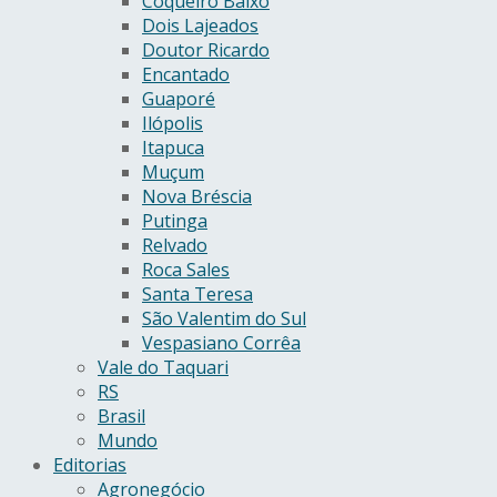
Coqueiro Baixo
Dois Lajeados
Doutor Ricardo
Encantado
Guaporé
Ilópolis
Itapuca
Muçum
Nova Bréscia
Putinga
Relvado
Roca Sales
Santa Teresa
São Valentim do Sul
Vespasiano Corrêa
Vale do Taquari
RS
Brasil
Mundo
Editorias
Agronegócio