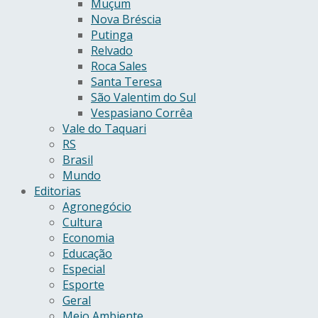
Muçum
Nova Bréscia
Putinga
Relvado
Roca Sales
Santa Teresa
São Valentim do Sul
Vespasiano Corrêa
Vale do Taquari
RS
Brasil
Mundo
Editorias
Agronegócio
Cultura
Economia
Educação
Especial
Esporte
Geral
Meio Ambiente