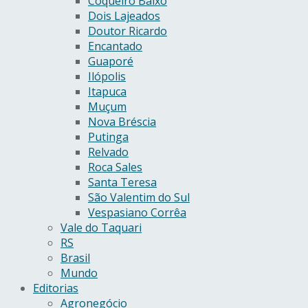
Coqueiro Baixo
Dois Lajeados
Doutor Ricardo
Encantado
Guaporé
Ilópolis
Itapuca
Muçum
Nova Bréscia
Putinga
Relvado
Roca Sales
Santa Teresa
São Valentim do Sul
Vespasiano Corrêa
Vale do Taquari
RS
Brasil
Mundo
Editorias
Agronegócio