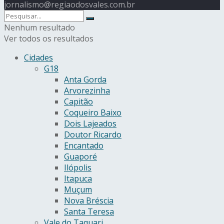
jornalismo@regiaodosvales.com.br
Nenhum resultado
Ver todos os resultados
Cidades
G18
Anta Gorda
Arvorezinha
Capitão
Coqueiro Baixo
Dois Lajeados
Doutor Ricardo
Encantado
Guaporé
Ilópolis
Itapuca
Muçum
Nova Bréscia
Santa Teresa
Vale do Taquari