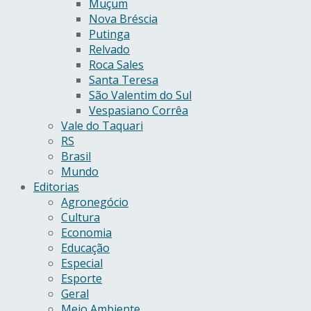
Muçum
Nova Bréscia
Putinga
Relvado
Roca Sales
Santa Teresa
São Valentim do Sul
Vespasiano Corrêa
Vale do Taquari
RS
Brasil
Mundo
Editorias
Agronegócio
Cultura
Economia
Educação
Especial
Esporte
Geral
Meio Ambiente