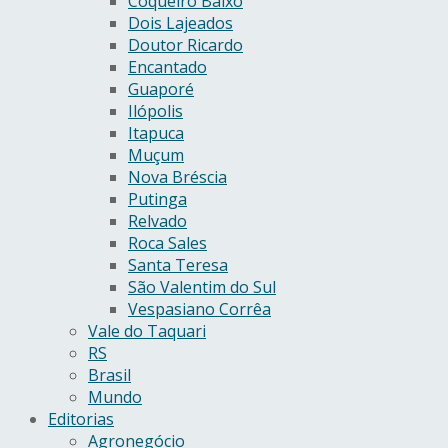
Coqueiro Baixo
Dois Lajeados
Doutor Ricardo
Encantado
Guaporé
Ilópolis
Itapuca
Muçum
Nova Bréscia
Putinga
Relvado
Roca Sales
Santa Teresa
São Valentim do Sul
Vespasiano Corrêa
Vale do Taquari
RS
Brasil
Mundo
Editorias
Agronegócio