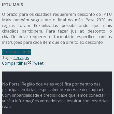
IPTU MAIS
O prazo para os cidadãos requererem desconto do IPTU
Mais também segue até o final do mês. Para 2020 as
regras foram flexibilizadas possibilitando que mais
cidadãos participem. Para fazer jus ao desconto, o
cidadão deve requerer o formulário específico com as
instruções para cada item que dá direito ao desconto.
Continue lendo
Tags:
serviços
Compartilhar
Tweet
No Portal Região dos Vales você fica por dentro das
principais notícias, especialmente do Vale do Taquari.
Com imparcialidade e credibilidade queremos conectar
você a informações verdadeiras e inspirar com histórias
reais.