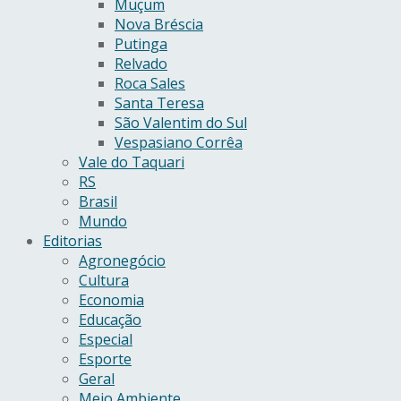
Muçum
Nova Bréscia
Putinga
Relvado
Roca Sales
Santa Teresa
São Valentim do Sul
Vespasiano Corrêa
Vale do Taquari
RS
Brasil
Mundo
Editorias
Agronegócio
Cultura
Economia
Educação
Especial
Esporte
Geral
Meio Ambiente