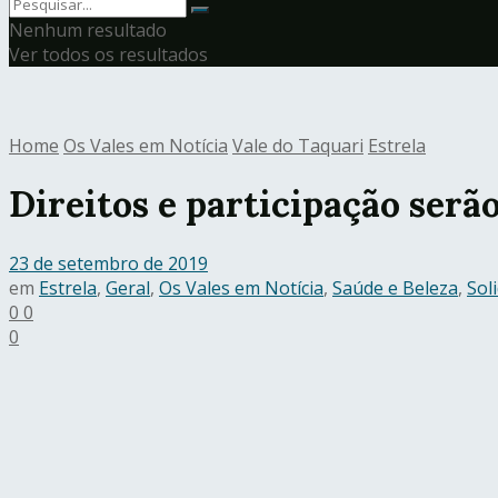
Nenhum resultado
Ver todos os resultados
Home
Os Vales em Notícia
Vale do Taquari
Estrela
Direitos e participação serã
23 de setembro de 2019
em
Estrela
,
Geral
,
Os Vales em Notícia
,
Saúde e Beleza
,
Sol
0
0
0