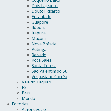
Coqueiro Baixo
Dois Lajeados
Doutor Ricardo
Encantado
Guaporé
Ilópolis
Itapuca
Muçum
Nova Bréscia
Putinga
Relvado
Roca Sales
Santa Teresa
São Valentim do Sul
Vespasiano Corrêa
Vale do Taquari
RS
Brasil
Mundo
Editorias
Agronegócio