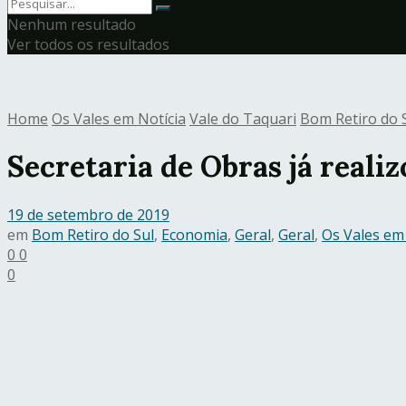
Nenhum resultado
Ver todos os resultados
Home
Os Vales em Notícia
Vale do Taquari
Bom Retiro do 
Secretaria de Obras já reali
19 de setembro de 2019
em
Bom Retiro do Sul
,
Economia
,
Geral
,
Geral
,
Os Vales em
0
0
0