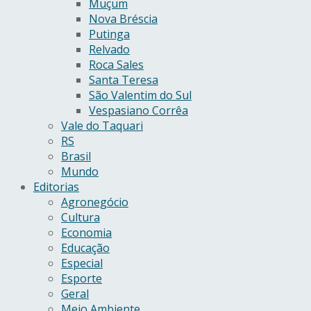
Muçum
Nova Bréscia
Putinga
Relvado
Roca Sales
Santa Teresa
São Valentim do Sul
Vespasiano Corrêa
Vale do Taquari
RS
Brasil
Mundo
Editorias
Agronegócio
Cultura
Economia
Educação
Especial
Esporte
Geral
Meio Ambiente