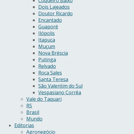
Coqueiro Baixo
Dois Lajeados
Doutor Ricardo
Encantado
Guaporé
Ilópolis
Itapuca
Muçum
Nova Bréscia
Putinga
Relvado
Roca Sales
Santa Teresa
São Valentim do Sul
Vespasiano Corrêa
Vale do Taquari
RS
Brasil
Mundo
Editorias
Agronegócio