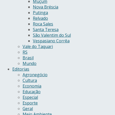
Muçum
Nova Bréscia
Putinga
Relvado
Roca Sales
Santa Teresa
São Valentim do Sul
Vespasiano Corrêa
Vale do Taquari
RS
Brasil
Mundo
Editorias
Agronegócio
Cultura
Economia
Educação
Especial
Esporte
Geral
Meio Ambiente