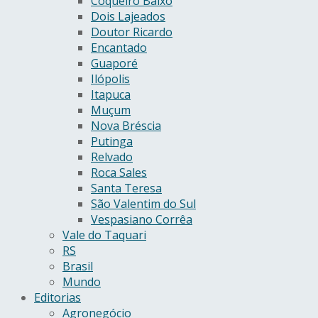
Coqueiro Baixo
Dois Lajeados
Doutor Ricardo
Encantado
Guaporé
Ilópolis
Itapuca
Muçum
Nova Bréscia
Putinga
Relvado
Roca Sales
Santa Teresa
São Valentim do Sul
Vespasiano Corrêa
Vale do Taquari
RS
Brasil
Mundo
Editorias
Agronegócio