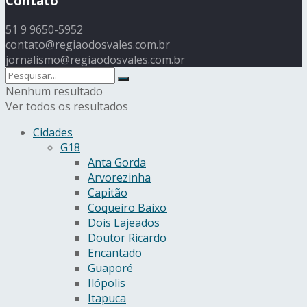
Contato
51 9 9650-5952
contato@regiaodosvales.com.br
jornalismo@regiaodosvales.com.br
Nenhum resultado
Ver todos os resultados
Cidades
G18
Anta Gorda
Arvorezinha
Capitão
Coqueiro Baixo
Dois Lajeados
Doutor Ricardo
Encantado
Guaporé
Ilópolis
Itapuca