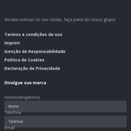
“O número expressivo de engajamentos mostra que há
uma força voluntária muito grande presente em
Encantado”, destaca o coordenador da Parceiros
Receba notícias no seu celular, faça parte do nosso grupo!
Voluntários de Encantado, Lucas Schneiders. Segundo
ele, oportunizando momentos como este, abre-se
Termos e condições de uso
portas para a construção de uma sociedade mais
Imprint
alegre, justa e autossustentável.
Isenção de Responsabilidade
Política de Cookies
Declaração de Privacidade
Divulgue sua marca
Nome
(obrigatório)
Telefone
Email